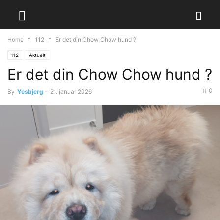
Home
112
Er det din Chow Chow hund ?
112
Aktuelt
Er det din Chow Chow hund ?
0
By
Yesbjerg
-
21. januar 2026