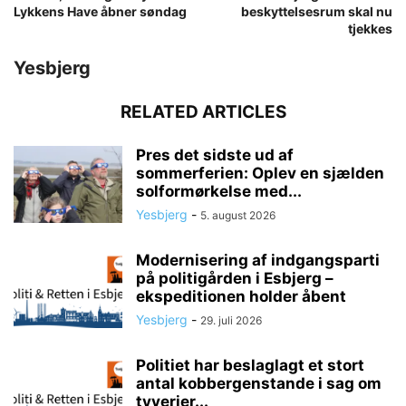
Lykkens Have åbner søndag
beskyttelsesrum skal nu
tjekkes
Yesbjerg
RELATED ARTICLES
Pres det sidste ud af
sommerferien: Oplev en sjælden
solformørkelse med...
Yesbjerg
-
5. august 2026
Modernisering af indgangsparti
på politigården i Esbjerg –
ekspeditionen holder åbent
Yesbjerg
-
29. juli 2026
Politiet har beslaglagt et stort
antal kobbergenstande i sag om
tyverier...