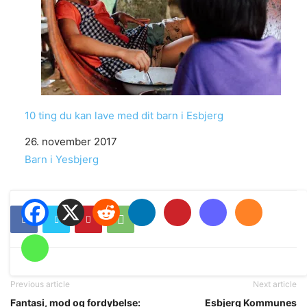
10 ting du kan lave med dit barn i Esbjerg
Date
26. november 2017
In relation to
Barn i Yesbjerg
Previous article
Next article
Fantasi, mod og fordybelse:
Esbjerg Kommunes