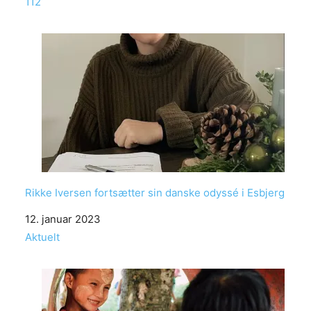
In relation to
112
Rikke Iversen fortsætter sin danske odyssé i Esbjerg
Date
12. januar 2023
In relation to
Aktuelt