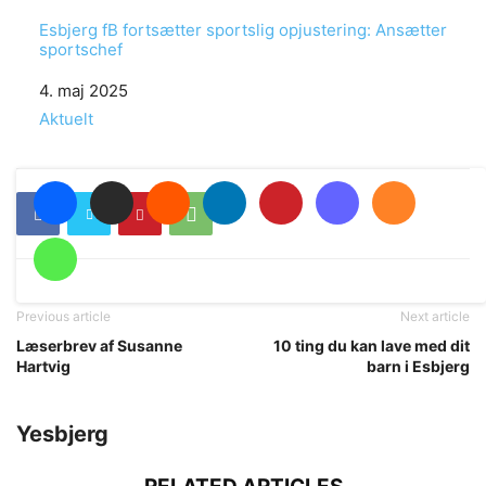
Esbjerg fB fortsætter sportslig opjustering: Ansætter
sportschef
Date
4. maj 2025
In relation to
Aktuelt
Previous article
Next article
Læserbrev af Susanne
10 ting du kan lave med dit
Hartvig
barn i Esbjerg
Yesbjerg