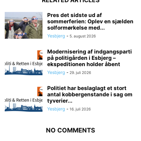
RELATED ARTICLES
Pres det sidste ud af
sommerferien: Oplev en sjælden
solformørkelse med...
Yesbjerg
-
5. august 2026
Modernisering af indgangsparti
på politigården i Esbjerg –
ekspeditionen holder åbent
Yesbjerg
-
29. juli 2026
Politiet har beslaglagt et stort
antal kobbergenstande i sag om
tyverier...
Yesbjerg
-
16. juli 2026
NO COMMENTS