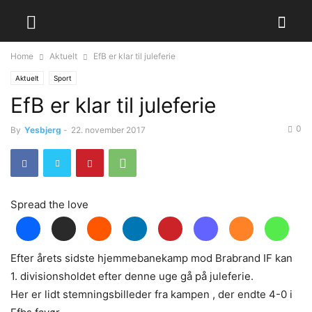
Home
Aktuelt
EfB er klar til juleferie
Aktuelt
Sport
EfB er klar til juleferie
0
By
Yesbjerg
-
22. november 2017
Spread the love
Efter årets sidste hjemmebanekamp mod Brabrand IF kan
1. divisionsholdet efter denne uge gå på juleferie.
Her er lidt stemningsbilleder fra kampen , der endte 4-0 i