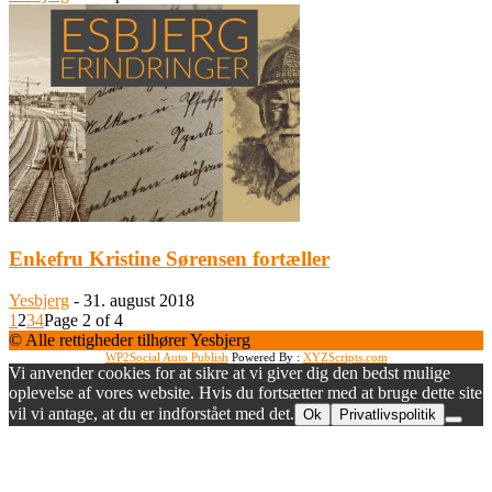
Enkefru Kristine Sørensen fortæller
Yesbjerg
-
31. august 2018
1
2
3
4
Page 2 of 4
© Alle rettigheder tilhører Yesbjerg
WP2Social Auto Publish
Powered By :
XYZScripts.com
Vi anvender cookies for at sikre at vi giver dig den bedst mulige
oplevelse af vores website. Hvis du fortsætter med at bruge dette site
vil vi antage, at du er indforstået med det.
Ok
Privatlivspolitik