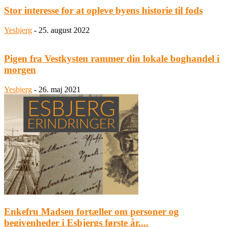
Stor interesse for at opleve byens historie til fods
Yesbjerg
-
25. august 2022
Pigen fra Vestkysten rammer din lokale boghandel i
morgen
Yesbjerg
-
26. maj 2021
Enkefru Madsen fortæller om personer og
begivenheder i Esbjergs første år....