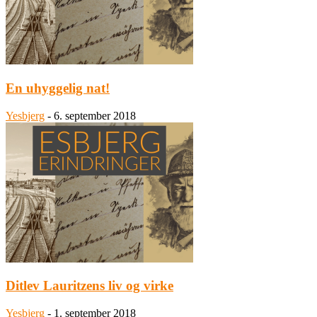
En uhyggelig nat!
Yesbjerg
-
6. september 2018
Ditlev Lauritzens liv og virke
Yesbjerg
-
1. september 2018