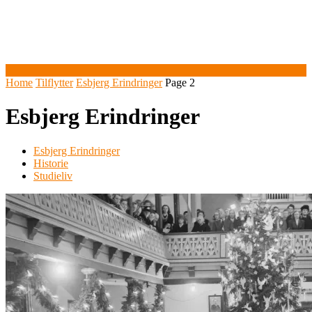
Home
Tilflytter
Esbjerg Erindringer
Page 2
Esbjerg Erindringer
Esbjerg Erindringer
Historie
Studieliv