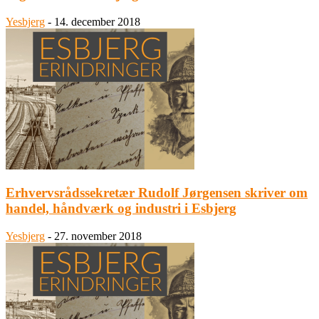
Yesbjerg
-
14. december 2018
Erhvervsrådssekretær Rudolf Jørgensen skriver om
handel, håndværk og industri i Esbjerg
Yesbjerg
-
27. november 2018