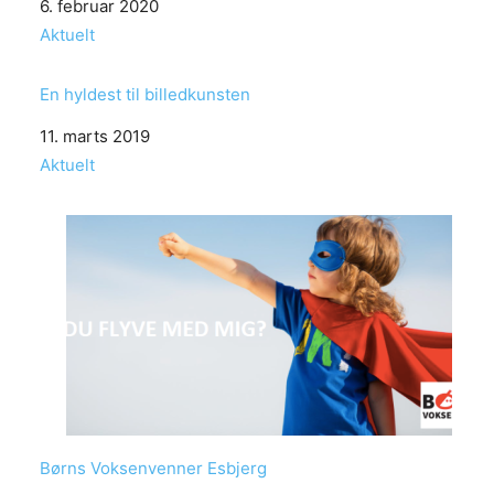
Date
6. februar 2020
In relation to
Aktuelt
En hyldest til billedkunsten
Date
11. marts 2019
In relation to
Aktuelt
Børns Voksenvenner Esbjerg