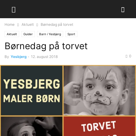
Home
Aktuelt
Børnedag på torvet
Aktuelt
Guider
Barn i Yesbjerg
Sport
Børnedag på torvet
0
By
Yesbjerg
-
12. august 2018