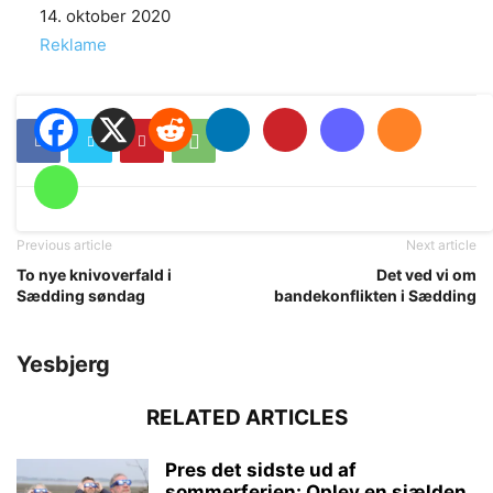
Date
14. oktober 2020
In relation to
Reklame
Previous article
Next article
To nye knivoverfald i
Det ved vi om
Sædding søndag
bandekonflikten i Sædding
Yesbjerg
RELATED ARTICLES
Pres det sidste ud af
sommerferien: Oplev en sjælden