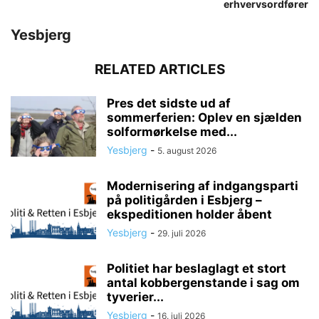
erhvervsordfører
Yesbjerg
RELATED ARTICLES
Pres det sidste ud af
sommerferien: Oplev en sjælden
solformørkelse med...
Yesbjerg
-
5. august 2026
Modernisering af indgangsparti
på politigården i Esbjerg –
ekspeditionen holder åbent
Yesbjerg
-
29. juli 2026
Politiet har beslaglagt et stort
antal kobbergenstande i sag om
tyverier...
Yesbjerg
-
16. juli 2026