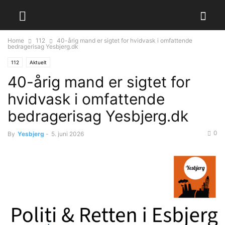
Home
112
40-årig mand er sigtet for hvidvask i omfattende
bedragerisag Yesbjerg.dk
112
Aktuelt
40-årig mand er sigtet for
hvidvask i omfattende
bedragerisag Yesbjerg.dk
0
By
Yesbjerg
-
5. juni 2026