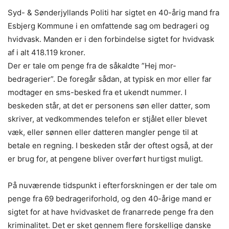
Syd- & Sønderjyllands Politi har sigtet en 40-årig mand fra
Esbjerg Kommune i en omfattende sag om bedrageri og
hvidvask. Manden er i den forbindelse sigtet for hvidvask
af i alt 418.119 kroner.
Der er tale om penge fra de såkaldte ”Hej mor-
bedragerier”. De foregår sådan, at typisk en mor eller far
modtager en sms-besked fra et ukendt nummer. I
beskeden står, at det er personens søn eller datter, som
skriver, at vedkommendes telefon er stjålet eller blevet
væk, eller sønnen eller datteren mangler penge til at
betale en regning. I beskeden står der oftest også, at der
er brug for, at pengene bliver overført hurtigst muligt.
På nuværende tidspunkt i efterforskningen er der tale om
penge fra 69 bedrageriforhold, og den 40-årige mand er
sigtet for at have hvidvasket de franarrede penge fra den
kriminalitet. Det er sket gennem flere forskellige danske