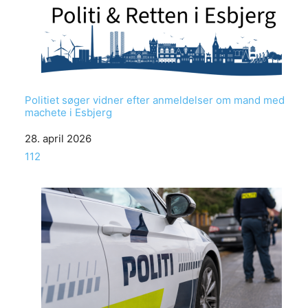
Politiet søger vidner efter anmeldelser om mand med
machete i Esbjerg
Date
28. april 2026
In relation to
112