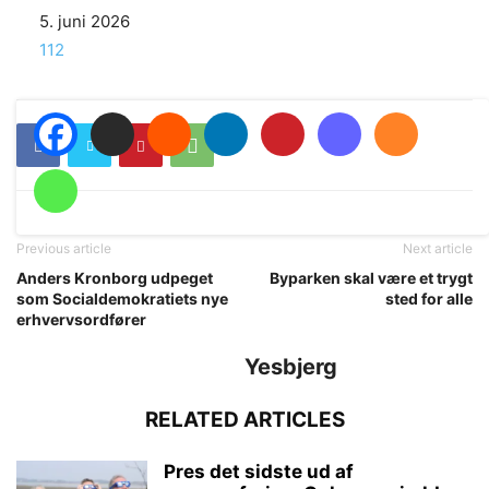
Date
5. juni 2026
In relation to
112
Previous article
Next article
Anders Kronborg udpeget
Byparken skal være et trygt
som Socialdemokratiets nye
sted for alle
erhvervsordfører
Yesbjerg
RELATED ARTICLES
Pres det sidste ud af