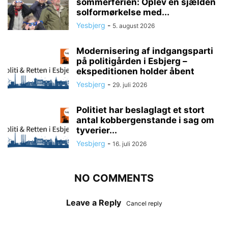
sommerferien: Oplev en sjælden
solformørkelse med...
Yesbjerg
-
5. august 2026
Modernisering af indgangsparti
på politigården i Esbjerg –
ekspeditionen holder åbent
Yesbjerg
-
29. juli 2026
Politiet har beslaglagt et stort
antal kobbergenstande i sag om
tyverier...
Yesbjerg
-
16. juli 2026
NO COMMENTS
Leave a Reply
Cancel reply