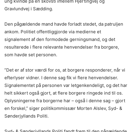
ung kvinde på en skovsti imellem Hjertingvej og
Gravlundvej i Sædding.
Den pågældende mand havde forladt stedet, da patruljen
ankom. Politiet offentliggjorde via medierne et
signalement af den formodede gerningsmand, og det
resulterede i flere relevante henvendelser fra borgere,
som havde set personen.
”Det er af stor værdi for os, at borgere responderer, når vi
efterlyser vidner. I denne sag fik vi flere henvendelser.
Signalementet på personen var letgenkendeligt, og det har
helt sikkert også gjort, at flere borgere ringede ind til os.
Oplysningerne fra borgerne har – også i denne sag – gjort
en forskel,” siger politikommissær Morten Alslev, Syd- &
Sønderjyllands Politi.
Syd- & Sønderjyllands Politi fandt frem til den pågældende