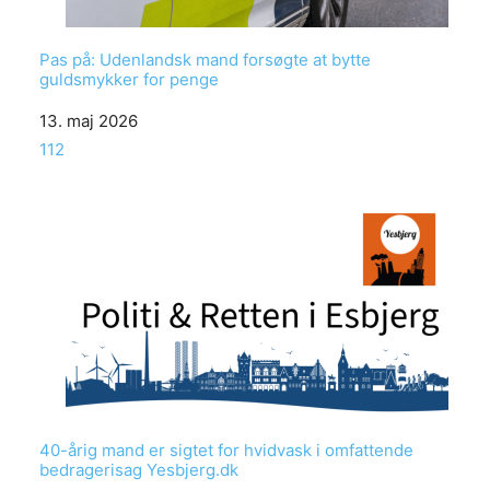
Pas på: Udenlandsk mand forsøgte at bytte
guldsmykker for penge
Date
13. maj 2026
In relation to
112
40-årig mand er sigtet for hvidvask i omfattende
bedragerisag Yesbjerg.dk