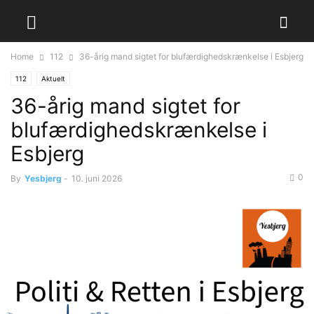
Home
112
36-årig mand sigtet for blufærdighedskrænkelse i Esbjerg
112
Aktuelt
36-årig mand sigtet for
blufærdighedskrænkelse i
Esbjerg
0
By
Yesbjerg
-
10. juni 2026