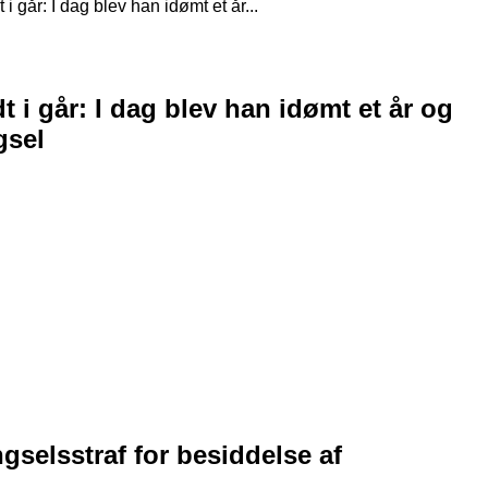
 i går: I dag blev han idømt et år...
t i går: I dag blev han idømt et år og
gsel
gselsstraf for besiddelse af