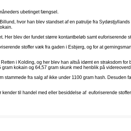
e måneders ubetinget fængsel.
und, hvor han blev standset af en patrulje fra Sydøstjyllands Po
kokain.
. Her blev der fundet større kontantbeløb samt euforiserende sto
oriserende stoffer væk fra gaden i Esbjerg, og for at gerningsmand
 Retten i Kolding, og her blev han altså idømt en straksdom for 
,5 gram kokain og 64,57 gram skunk med henblik på videreoverd
som stammede fra salg af ikke under 1100 gram hash. Desuden f
der kender til handel med eller besiddelse af euforiserende stoffer