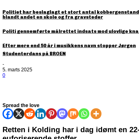
Politiet har beslaglagt et stort antal kobbergenstande
blandt andet en skole og fra gravsteder
Politi gennemførte målrettet indsats mod ulovlige kna
Efter mere end 50 år i musikkens navn stopper Jørgen
Studenterdans på BROEN
-
5. marts 2025
0
Spread the love
Retten i Kolding har i dag idømt en 22
euforiserende stoffer