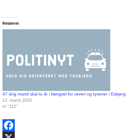
Relateret
47-årig mand skal to år i fængsel for røveri og tyverier i Esbjerg
12. marts 2020
In "112"