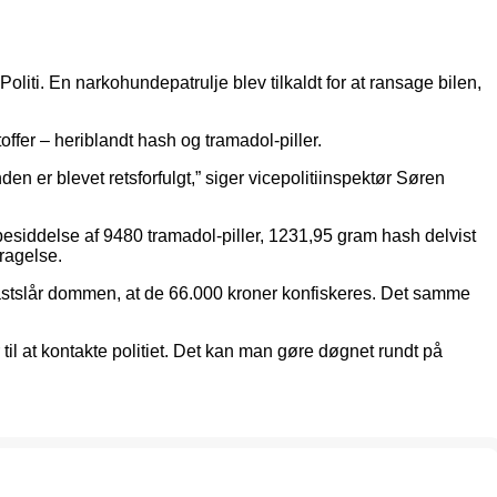
liti. En narkohundepatrulje blev tilkaldt for at ransage bilen,
ffer – heriblandt hash og tramadol-piller.
en er blevet retsforfulgt,” siger vicepolitiinspektør Søren
besiddelse af 9480 tramadol-piller, 1231,95 gram hash delvist
ragelse.
astslår dommen, at de 66.000 kroner konfiskeres. Det samme
 til at kontakte politiet. Det kan man gøre døgnet rundt på