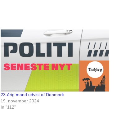
23-årig mand udvist af Danmark
19. november 2024
In "112"