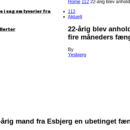
Home
112
22-årig blev anholdt
 i sag om tyverier fra
112
Aktuelt
22-årig blev anhold
llerter
fire måneders fæn
By
Yesbjerg
-årig mand fra Esbjerg en ubetinget fæn