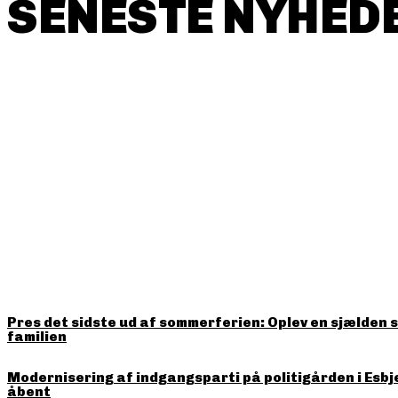
SENESTE NYHEDE
HITTER LIGE NU
Pres det sidste ud af sommerferien: Oplev en sjælden 
familien
Modernisering af indgangsparti på politigården i Esbj
åbent