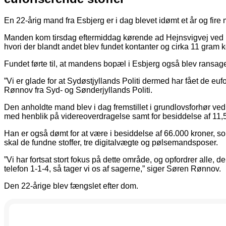
En 22-årig mand fra Esbjerg er i dag blevet idømt et år og fir
Manden kom tirsdag eftermiddag kørende ad Hejnsvigvej ved Bill
hvori der blandt andet blev fundet kontanter og cirka 11 gram 
Fundet førte til, at mandens bopæl i Esbjerg også blev ransaget
”Vi er glade for at Sydøstjyllands Politi dermed har fået de euf
Rønnov fra Syd- og Sønderjyllands Politi.
Den anholdte mand blev i dag fremstillet i grundlovsforhør ved
med henblik på videreoverdragelse samt for besiddelse af 11
Han er også dømt for at være i besiddelse af 66.000 kroner, 
skal de fundne stoffer, tre digitalvægte og pølsemandsposer.
”Vi har fortsat stort fokus på dette område, og opfordrer alle, 
telefon 1-1-4, så tager vi os af sagerne,” siger Søren Rønnov.
Den 22-årige blev fængslet efter dom.