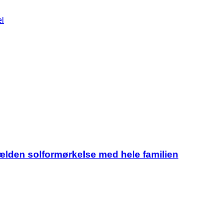
el
jælden solformørkelse med hele familien