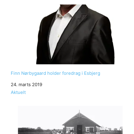
Finn Nørbygaard holder foredrag i Esbjerg
Date
24. marts 2019
In relation to
Aktuelt