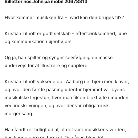
Billetter hos John på mobil 20678813
.
Hvor kommer musikken fra – hvad kan den bruges til??
Kristian Lilholt er godt selskab – eftertænksomhed, lune
og kommunikation i øjenhøjde!
Og ja, han spiller og synger selvfølgelig en masse
undervejs for at illustrere og supplere.
Kristian Lilholt voksede op i Aalborg i et hjem med klaver,
og hvor den første pasning udenfor hjemmet var byens
musikalske legestue, hvor man fik en blokfløjte i munden
ved indskrivningen, og hvor der var obligatorisk
morgensang.
Han fandt ret tidligt ud af, at det var i musikkens verden,
han kunne gøre en forskel. Og sådan blev det.