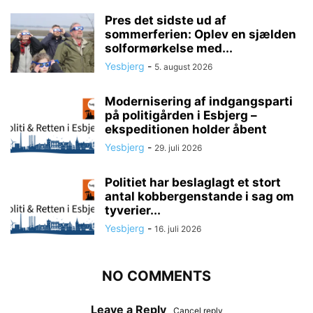
Pres det sidste ud af
sommerferien: Oplev en sjælden
solformørkelse med...
Yesbjerg
-
5. august 2026
Modernisering af indgangsparti
på politigården i Esbjerg –
ekspeditionen holder åbent
Yesbjerg
-
29. juli 2026
Politiet har beslaglagt et stort
antal kobbergenstande i sag om
tyverier...
Yesbjerg
-
16. juli 2026
NO COMMENTS
Leave a Reply
Cancel reply