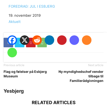
FOREDRAG: JUL I ESBJERG
Date
19. november 2019
In relation to
Aktuelt
Previous article
Next article
Flag og følelser på Esbjerg
Ny myndighedschef vender
Museum
tilbage til
Familierådgivningen
Yesbjerg
RELATED ARTICLES