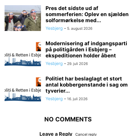
Pres det sidste ud af
sommerferien: Oplev en sjælden
solformørkelse med...
Yesbjerg
-
5. august 2026
Modernisering af indgangsparti
på politigården i Esbjerg –
ekspeditionen holder åbent
Yesbjerg
-
29. juli 2026
Politiet har beslaglagt et stort
antal kobbergenstande i sag om
tyverier...
Yesbjerg
-
16. juli 2026
NO COMMENTS
Leave a Reply
Cancel reply