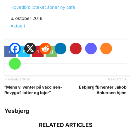
Hovedbiblioteket åbner ny café
Date
6. oktober 2018
In relation to
Aktuelt
Previous article
Next article
”Mens vi venter på vaccinen-
Esbjerg fB henter Jakob
Revyguf, latter og løjer”
Ankersen hjem
Yesbjerg
RELATED ARTICLES