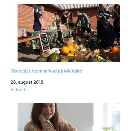
Økologisk høstmarked på Midtgård
Date
28. august 2018
In relation to
Aktuelt