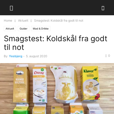
Home
Aktuelt
Smagstest: Koldskål fra godt til not
Aktuelt
Guider
Mad & Drikke
Smagstest: Koldskål fra godt
til not
0
By
Yesbjerg
-
5. august 2020