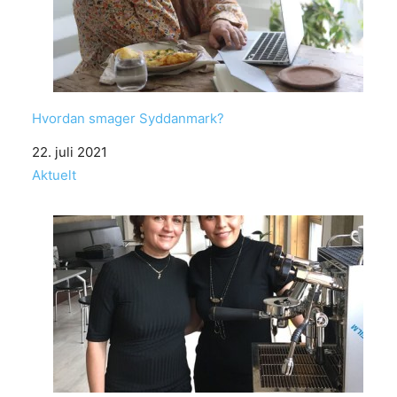
Hvordan smager Syddanmark?
Date
22. juli 2021
In relation to
Aktuelt