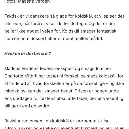
Fotos: Madens Verden
Faktisk er vi danskere så glade for koldskål, at vi spiser det
allerede, når foråret viser de første tegn. Og det er der
heller ikke noget i vejen for. Koldskål smager fantastisk
som en nem dessert eller et nemt mellemmåltid.
Hvilken er din favorit ?
Madens Verdens fødevareekspert og smagsdommer
Charlotte Mithril har testet ni forskellige slags koldskål, for
at finde ud af, hvad forskellen er på de forskellige – og ikke
mindst: hvilken der smager bedst. Prisen er nogenlunde
ens undtagen for testens absolutte taber, der er væsentlig
billigere end de andre.
Basisingrediensen i en koldskål er kærnemælk tilsat
citron, sukker og vanilje og eventuelt tykmælk og æg. Eller