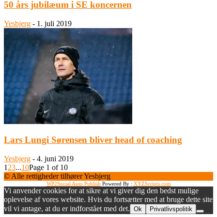
50 års jubilæum i SE koncernen
Yesbjerg
-
1. juli 2019
Lars Lungi Sørensen bliver head of coaching
Yesbjerg
-
4. juni 2019
1
2
3
...
10
Page 1 of 10
© Alle rettigheder tilhører Yesbjerg
WP2Social Auto Publish
Powered By :
XYZScripts.com
Vi anvender cookies for at sikre at vi giver dig den bedst mulige
oplevelse af vores website. Hvis du fortsætter med at bruge dette site
vil vi antage, at du er indforstået med det.
Ok
Privatlivspolitik