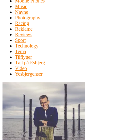
Mobile Phones
Music
Navne
Photography
Racing
Reklame
Reviews
Sport
Technology
Tema
Tilflytter
Tæt på Esbjerg
Video
Yesbjergenser