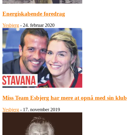
Energiskabende foredrag
Yesbjerg
-
24. februar 2020
Miss Team Esbjerg har mere at opnå med sin klub
Yesbjerg
-
17. november 2019