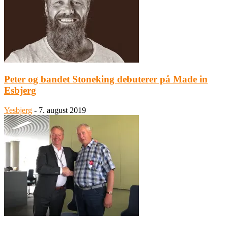
Peter og bandet Stoneking debuterer på Made in
Esbjerg
Yesbjerg
-
7. august 2019