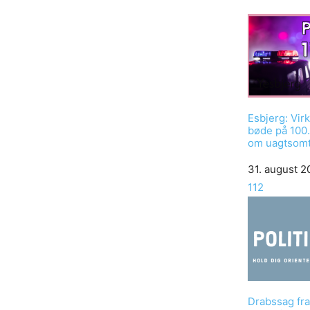
Esbjerg: Vi
bøde på 100.
om uagtsom
Date
31. august 
In relation to
112
Drabssag fra