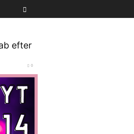
ab efter
0