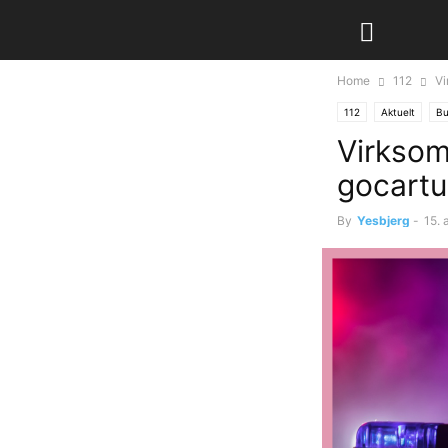
Home
112
Vi
112
Aktuelt
Bu
Virksom
gocartu
By
Yesbjerg
-
15. 