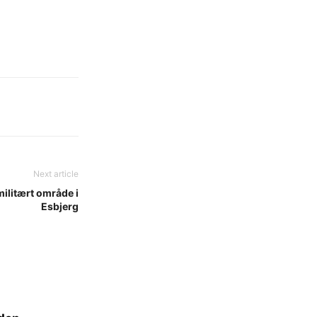
Next article
militært område i
Esbjerg