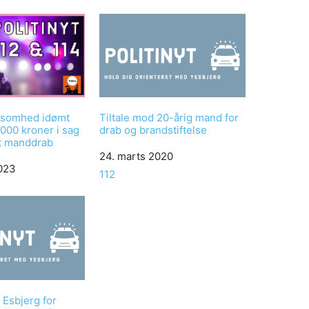
rksomhed idømt
Tiltale mod 20-årig mand for
000 kroner i sag
drab og brandstiftelse
t manddrab
Date
24. marts 2020
2023
In relation to
112
 Esbjerg for