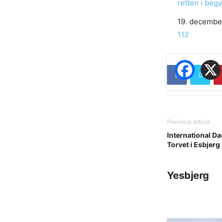
retten i beg
Date
19. decembe
In relation to
112
Previous article
International D
Torvet i Esbjerg
Yesbjerg