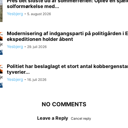
Pres det sidste ud af sommerferien: Oplev en sjæ
solformørkelse med...
Yesbjerg
-
5. august 2026
Modernisering af indgangsparti på politigården i E
ekspeditionen holder åbent
Yesbjerg
-
29. juli 2026
Politiet har beslaglagt et stort antal kobbergenst
tyverier...
Yesbjerg
-
16. juli 2026
NO COMMENTS
Leave a Reply
Cancel reply