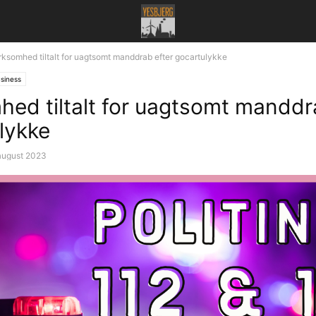
rksomhed tiltalt for uagtsomt manddrab efter gocartulykke
siness
hed tiltalt for uagtsomt manddr
lykke
august 2023