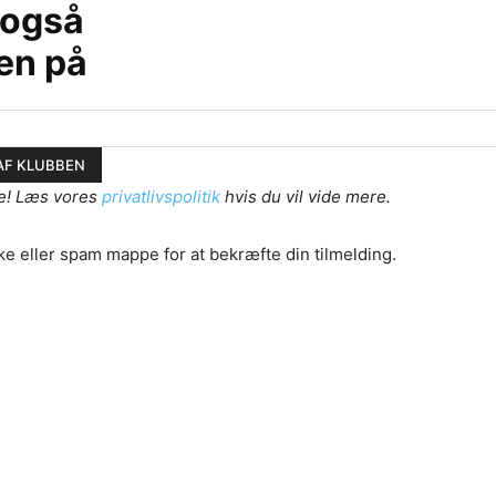
 også
en på
e! Læs vores
privatlivspolitik
hvis du vil vide mere.
ke eller spam mappe for at bekræfte din tilmelding.