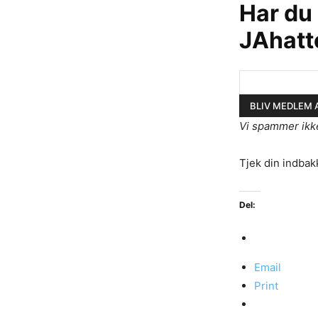
Har du
JAhatt
Vi spammer ikk
Tjek din indbak
Del:
Email
Print