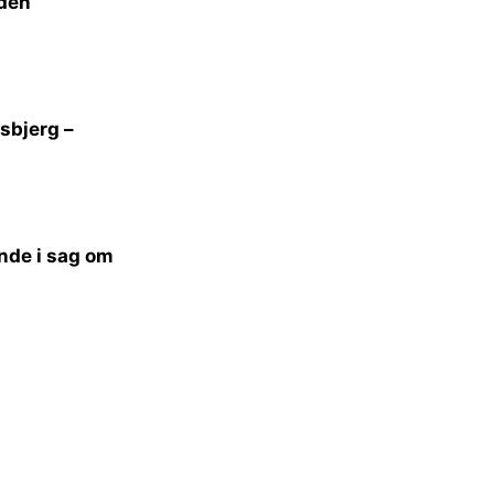
lden
sbjerg –
ande i sag om