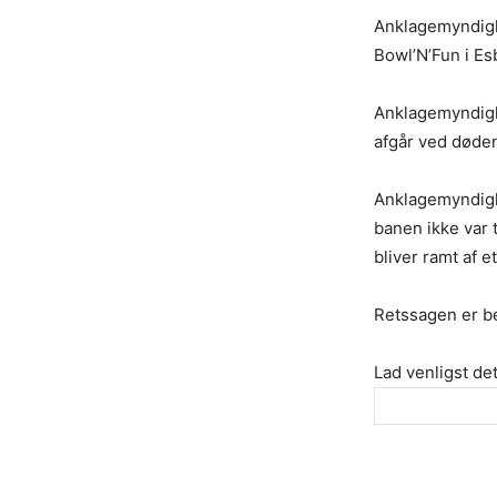
Anklagemyndighe
Bowl’N’Fun i Es
Anklagemyndighe
afgår ved døden
Anklagemyndighe
banen ikke var 
bliver ramt af 
Retssagen er be
Lad venligst det