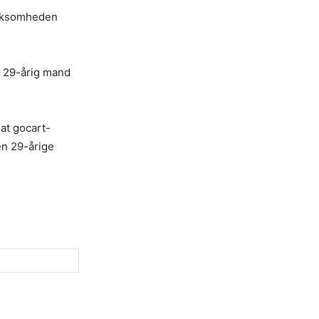
virksomheden
n 29-årig mand
at gocart-
en 29-årige