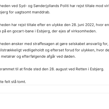
den ved Syd- og Sønderjyllands Politi har rejst tiltale mod 
bjerg for uagtsomt manddrab.
den har rejst tiltale efter en ulykke den 28. juni 2022, hvor e
 på en gocart-bane i Esbjerg, der ejes af virksomheden.
den ønsker med straffesagen at gøre selskabet ansvarlig for, 
tilstrækkeligt vedligeholdt og efterset forud for ulykken, hvor d
et metalrør og efterfølgende afgår ved døden.
rammet til at finde sted den 28. august ved Retten i Esbjerg.
te felt stå tomt.