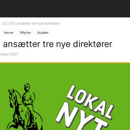
UC SYD ansætter tre nye direktører
Navne
Tilflytter
Studieliv
ansætter tre nye direktører
ktober 2021