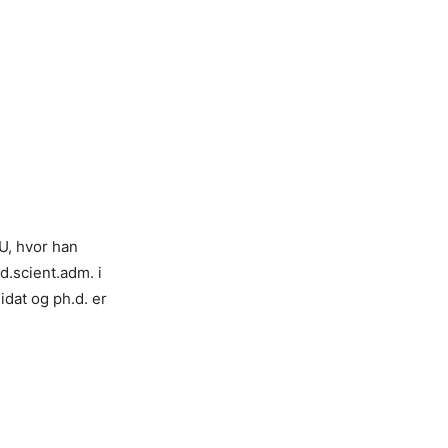
U, hvor han
d.scient.adm. i
idat og ph.d. er