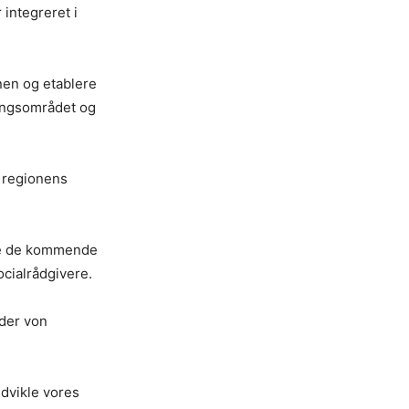
 integreret i
nen og etablere
ningsområdet og
 regionens
nde de kommende
ocialrådgivere.
nder von
udvikle vores