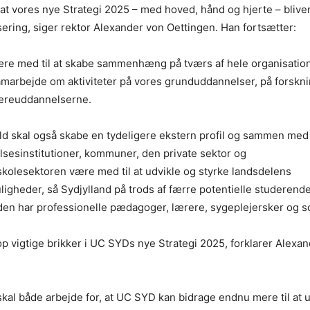
at vores nye Strategi 2025 – med hoved, hånd og hjerte – bliver
ering, siger rektor Alexander von Oettingen. Han fortsætter:
ære med til at skabe sammenhæng på tværs af hele organisatio
amarbejde om aktiviteter på vores grunduddannelser, på forsk
dereuddannelserne.
ld skal også skabe en tydeligere ekstern profil og sammen med
sesinstitutioner, kommuner, den private sektor og
kolesektoren være med til at udvikle og styrke landsdelens
igheder, så Sydjylland på trods af færre potentielle studere
iden har professionelle pædagoger, lærere, sygeplejersker og s
op vigtige brikker i UC SYDs nye Strategi 2025, forklarer Alexa
skal både arbejde for, at UC SYD kan bidrage endnu mere til at 