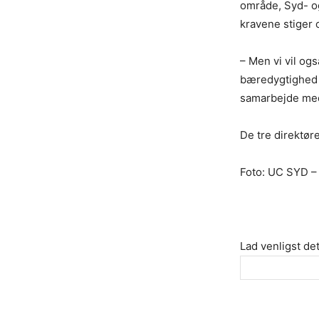
område, Syd- og
kravene stiger 
– Men vi vil og
bæredygtighed sp
samarbejde med
De tre direktør
Foto: UC SYD 
Lad venligst det