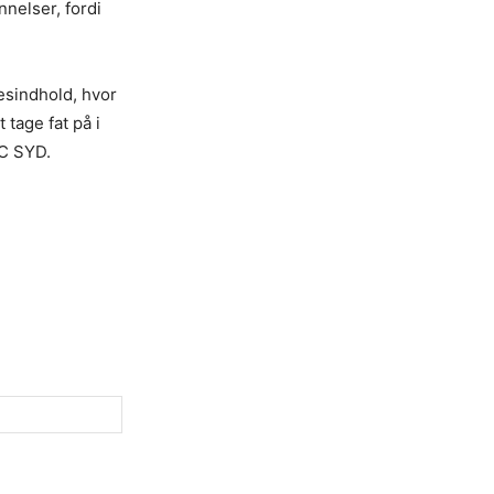
nnelser, fordi
sesindhold, hvor
 tage fat på i
UC SYD.