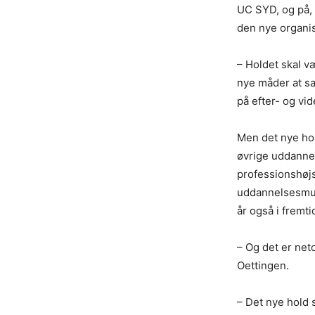
UC SYD, og på, 
den nye organis
– Holdet skal v
nye måder at s
på efter- og vi
Men det nye ho
øvrige uddannel
professionshøjs
uddannelsesmul
år også i fremt
– Og det er net
Oettingen.
– Det nye hold 