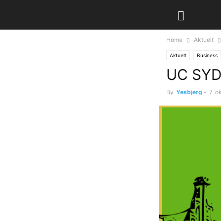
Home
Aktuelt
Aktuelt
Business
UC SYD 
By
Yesbjerg
-
7. o