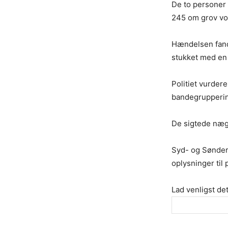
De to personer 
245 om grov vo
Hændelsen fandt
stukket med en 
Politiet vurder
bandegrupperin
De sigtede næg
Syd- og Sønderj
oplysninger til
Lad venligst det