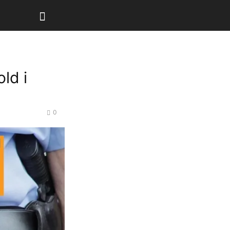
ld i
0