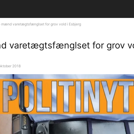
 mænd varetægtsfænglset for grov vold i Esbjerg
 varetægtsfænglset for grov vo
oktober 2018