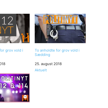
or grov vold i
To anholdte for grov vold i
Sædding
018
Date
25. august 2018
In relation to
Aktuelt