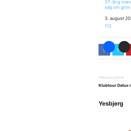
37-årig mand 
sag om grov 
Date
3. august 2
In relation to
112
Previous article
Klubtour Delux 
Yesbjerg