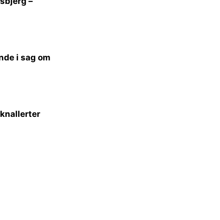
sbjerg –
ande i sag om
knallerter