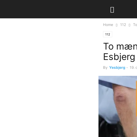
Home
112
To
112
To mænd
Esbjerg
By
Yesbjerg
-
19. 