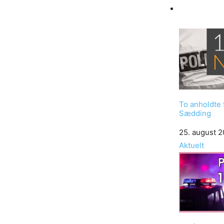
To anholdte f
Sædding
Date
25. august 2
In relation to
Aktuelt