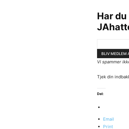
Har du
JAhatt
Vi spammer ikk
Tjek din indbak
Del:
Email
Print