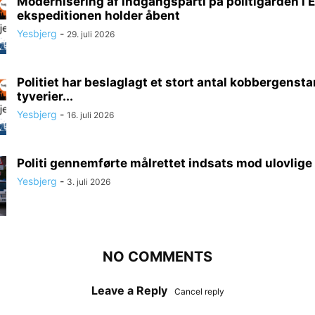
Modernisering af indgangsparti på politigården i E
ekspeditionen holder åbent
Yesbjerg
-
29. juli 2026
Politiet har beslaglagt et stort antal kobbergenst
tyverier...
Yesbjerg
-
16. juli 2026
Politi gennemførte målrettet indsats mod ulovlige 
Yesbjerg
-
3. juli 2026
NO COMMENTS
Leave a Reply
Cancel reply