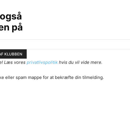
 også
en på
e! Læs vores
privatlivspolitik
hvis du vil vide mere.
ke eller spam mappe for at bekræfte din tilmelding.