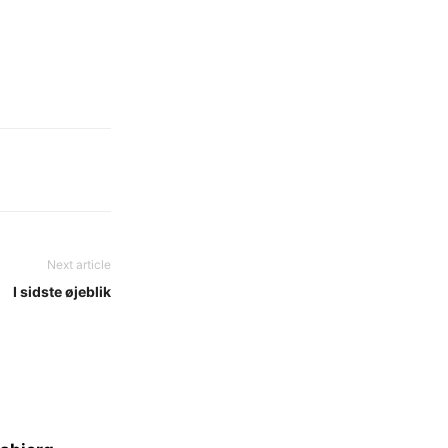
Next article
I sidste øjeblik