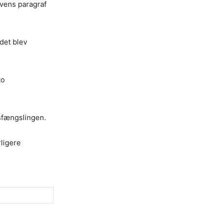
ovens paragraf
det blev
to
sfængslingen.
ligere