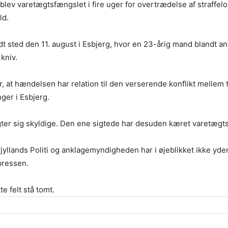
blev varetægtsfængslet i fire uger for overtrædelse af straffel
ld.
 sted den 11. august i Esbjerg, hvor en 23-årig mand blandt an
kniv.
er, at hændelsen har relation til den verserende konflikt mellem 
ger i Esbjerg.
ter sig skyldige. Den ene sigtede har desuden kæret varetægt
yllands Politi og anklagemyndigheden har i øjeblikket ikke yder
 pressen.
te felt stå tomt.