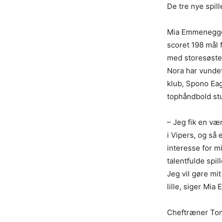
De tre nye spill
Mia Emmenegger
scoret 198 mål
med storesøster
Nora har vundet
klub, Spono Eag
tophåndbold stud
– Jeg fik en væ
i Vipers, og så
interesse for m
talentfulde spi
Jeg vil gøre mit
lille, siger Mi
Cheftræner To