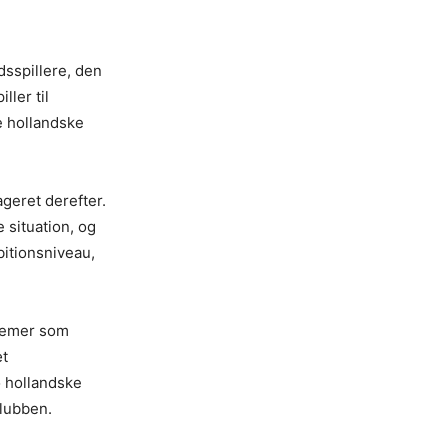
dsspillere, den
ler til
 hollandske
ageret derefter.
 situation, og
mbitionsniveau,
blemer som
æt
o hollandske
klubben.