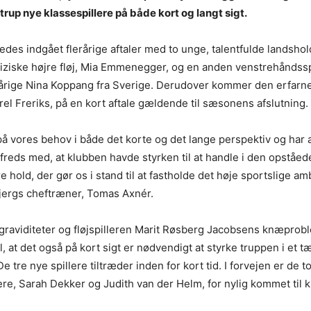
rup nye klassespillere på både kort og langt sigt.
edes indgået flerårige aftaler med to unge, talentfulde landshol
ziske højre fløj, Mia Emmenegger, og en anden venstrehåndsspil
rige Nina Koppang fra Sverige. Derudover kommer den erfarne
erel Freriks, på en kort aftale gældende til sæsonens afslutning.
 på vores behov i både det korte og det lange perspektiv og har 
lfreds med, at klubben havde styrken til at handle i den opståede
re hold, der gør os i stand til at fastholde det høje sportslige a
jergs cheftræner, Tomas Axnér.
graviditeter og fløjspilleren Marit Røsberg Jacobsens knæpro
, at det også på kort sigt er nødvendigt at styrke truppen i et t
tre nye spillere tiltræder inden for kort tid. I forvejen er de t
ere, Sarah Dekker og Judith van der Helm, for nylig kommet til 