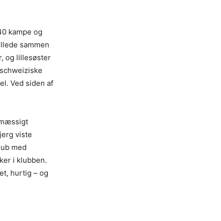
 40 kampe og
pillede sammen
 og lillesøster
 schweiziske
el. Ved siden af
dmæssigt
jerg viste
klub med
ker i klubben.
et, hurtig – og