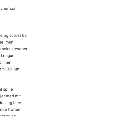
 evner som
pe og scoret 68
rge, men
un seks sæsoner
s League.
d, men
til 30. juni
t spille
øjet med mit
de. Jeg blev
inde trofæer