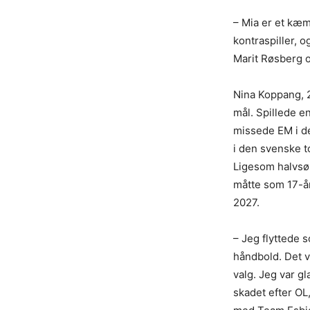
– Mia er et kæm
kontraspiller, o
Marit Røsberg 
Nina Koppang, 2
mål. Spillede e
missede EM i d
i den svenske t
Ligesom halvsøs
måtte som 17-åri
2027.
– Jeg flyttede s
håndbold. Det v
valg. Jeg var gl
skadet efter OL