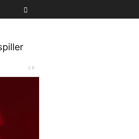
piller
0