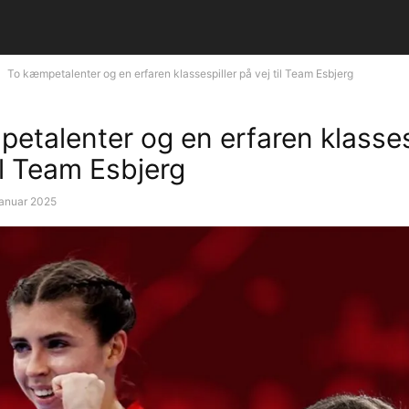
To kæmpetalenter og en erfaren klassespiller på vej til Team Esbjerg
etalenter og en erfaren klasses
il Team Esbjerg
januar 2025