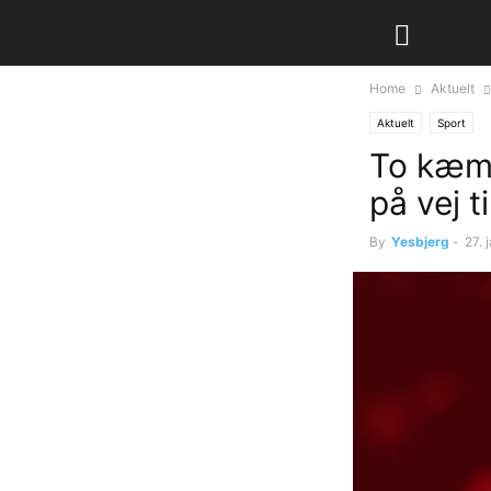
Home
Aktuelt
Aktuelt
Sport
To kæmp
på vej t
By
Yesbjerg
-
27. 