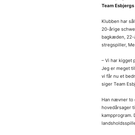
Team Esbjergs t
Klubben har sål
20-årige schwei
bagkæden, 22-å
stregspiller, M
– Vi har kigget
Jeg er meget ti
vi får nu et bed
siger Team Esb
Han nævner to 
hovedårsager til
kampprogram. De 
landsholdsspill