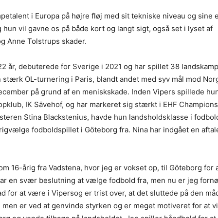
petalent i Europa på højre fløj med sit tekniske niveau og sine
g hun vil gavne os på både kort og langt sigt, også set i lyset af
og Anne Tolstrups skader.
2 år, debuterede for Sverige i 2021 og har spillet 38 landskam
n stærk OL-turnering i Paris, blandt andet med syv mål mod No
ecember på grund af en meniskskade. Inden Vipers spillede h
opklub, IK Sävehof, og har markeret sig stærkt i EHF Champion
teren Stina Blackstenius, havde hun landsholdsklasse i fodbol
gvælge fodboldspillet i Göteborg fra. Nina har indgået en aftale 
om 16-årig fra Vadstena, hvor jeg er vokset op, til Göteborg for a
ar en svær beslutning at vælge fodbold fra, men nu er jeg forn
ad for at være i Vipersog er trist over, at det sluttede på den må
, men er ved at genvinde styrken og er meget motiveret for at v