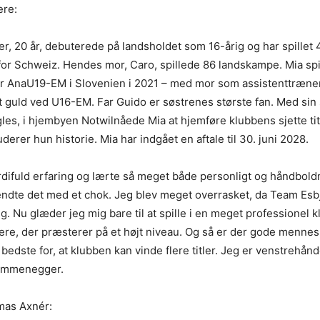
ere:
, 20 år, debuterede på landsholdet som 16-årig og har spillet
 for Schweiz. Hendes mor, Caro, spillede 86 landskampe. Mia s
 AnaU19-EM i Slovenien i 2021 – med mor som assistenttræner,
 guld ved U16-EM. Far Guido er søstrenes største fan. Med sin
les, i hjembyen Notwilnåede Mia at hjemføre klubbens sjette tit
erer hun historie. Mia har indgået en aftale til 30. juni 2028.
rdifuld erfaring og lærte så meget både personligt og håndbol
 endte det med et chok. Jeg blev meget overrasket, da Team Esb
ig. Nu glæder jeg mig bare til at spille i en meget professionel 
llere, der præsterer på et højt niveau. Og så er der gode mennes
 bedste for, at klubben kan vinde flere titler. Jeg er venstrehånd
a Emmenegger.
mas Axnér: