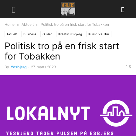
Home
Aktuelt
Politisk tro på en frisk start for Tobakken
Aktuelt
Business
Guider
Kreativ i Esbjerg
Kunst & Kultur
Politisk tro på en frisk start
Lokalpolitik
for Tobakken
0
By
Yesbjerg
-
27. marts 2023