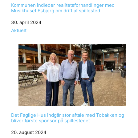
Kommunen indleder realitetsforhandlinger med
Musikhuset Esbjerg om drift af spillested
Date
30. april 2024
In relation to
Aktuelt
Det Faglige Hus indgår stor aftale med Tobakken og
bliver første sponsor på spillestedet
Date
20. august 2024