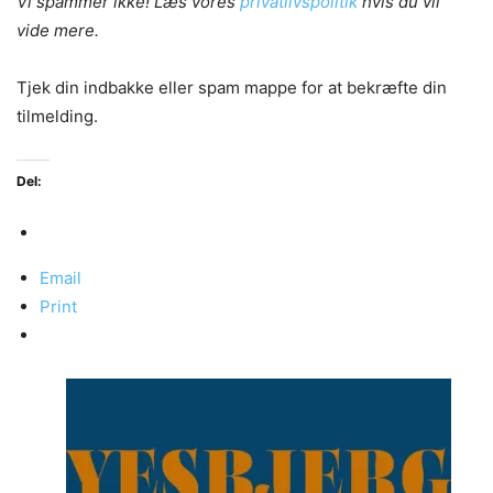
Vi spammer ikke! Læs vores
privatlivspolitik
hvis du vil
vide mere.
Tjek din indbakke eller spam mappe for at bekræfte din
tilmelding.
Del:
Email
Print