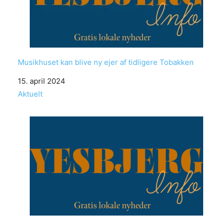
Musikhuset kan blive ny ejer af tidligere Tobakken
Date
15. april 2024
In relation to
Aktuelt