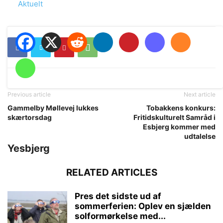
In relation to
Aktuelt
Previous article
Next article
Gammelby Møllevej lukkes
Tobakkens konkurs:
skærtorsdag
Fritidskulturelt Samråd i
Esbjerg kommer med
udtalelse
Yesbjerg
RELATED ARTICLES
Pres det sidste ud af
sommerferien: Oplev en sjælden
solformørkelse med...