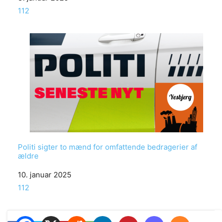
In relation to
112
Politi sigter to mænd for omfattende bedragerier af
ældre
Date
10. januar 2025
In relation to
112