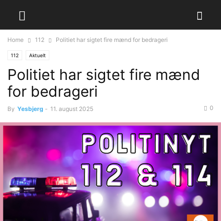
Home
112
Politiet har sigtet fire mænd for bedrageri
112
Aktuelt
Politiet har sigtet fire mænd
for bedrageri
0
By
Yesbjerg
-
11. august 2025