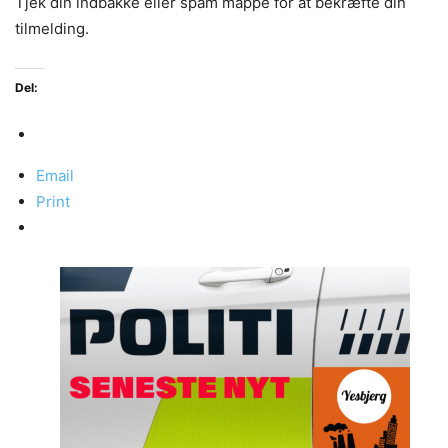
Tjek din indbakke eller spam mappe for at bekræfte din
tilmelding.
Del:
Email
Print