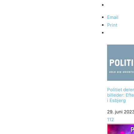
Email
Print
Politiet del
billeder: Eft
i Esbjerg
Date
29. juni 202
In relation to
112