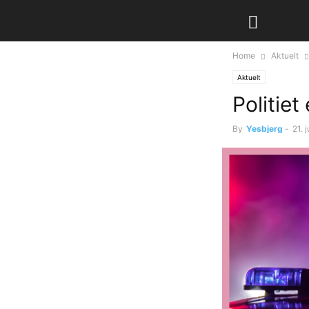
Home
Aktuelt
Aktuelt
Politie
By
Yesbjerg
-
21. 