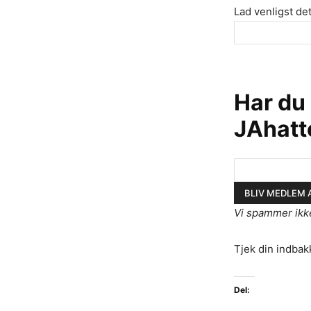
Lad venligst det
Har du
JAhatt
Vi spammer ikk
Tjek din indbak
Del: