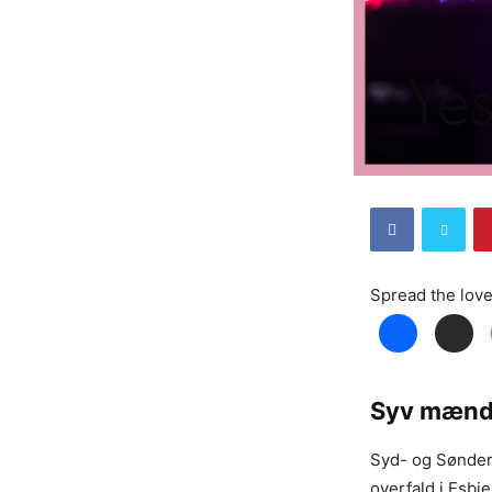
Spread the lov
​Syv mænd
Syd- og Sønderj
overfald i Esbje