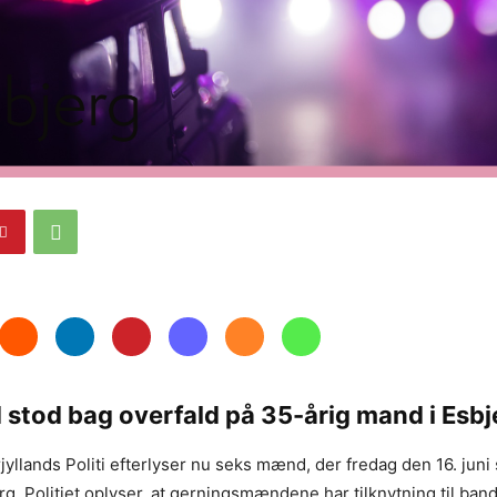
e
 stod bag overfald på 35-årig mand i Esbj
yllands Politi efterlyser nu seks mænd, der fredag den 16. juni 
rg. Politiet oplyser, at gerningsmændene har tilknytning til band