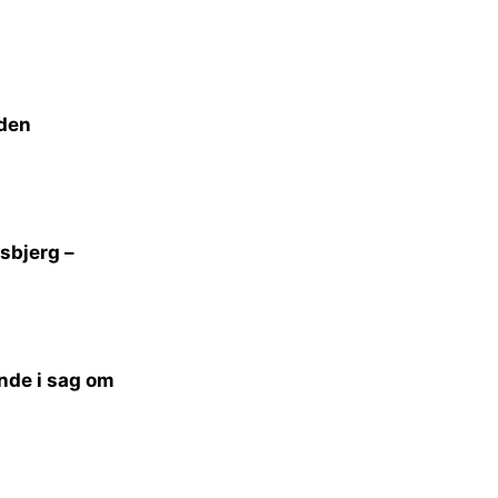
lden
sbjerg –
ande i sag om