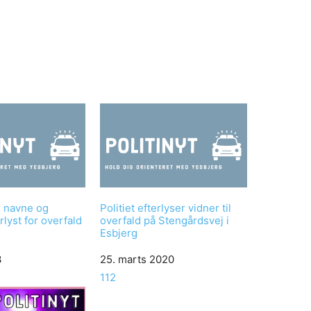
er navne og
Politiet efterlyser vidner til
erlyst for overfald
overfald på Stengårdsvej i
Esbjerg
3
Date
25. marts 2020
In relation to
112