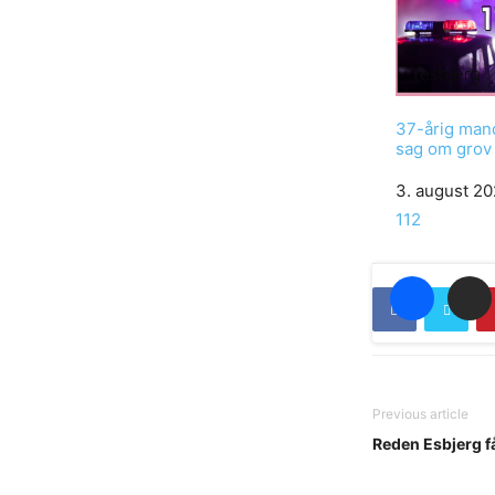
37-årig mand 
sag om grov 
Date
3. august 2
In relation to
112
Previous article
Reden Esbjerg f