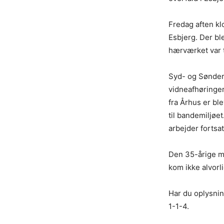
Fredag aften kl
Esbjerg. Der ble
hærværket var t
Syd- og Sønderj
vidneafhøringer
fra Århus er ble
til bandemiljøet
arbejder fortsa
Den 35-årige ma
kom ikke alvorli
Har du oplysning
1-1-4.