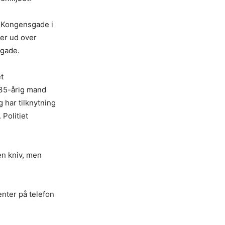
i Kongensgade i
der ud over
sgade.
t
n 35-årig mand
g har tilknytning
 Politiet
en kniv, men
center på telefon