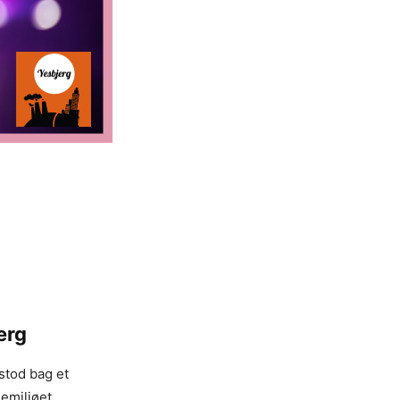
erg
stod bag et
emiljøet.