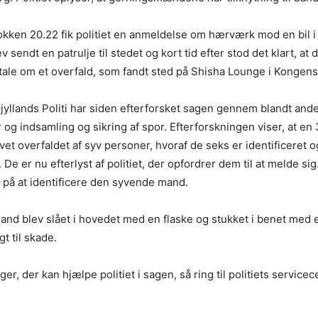
okken 20.22 fik politiet en anmeldelse om hærværk mod en bil 
v sendt en patrulje til stedet og kort tid efter stod det klart, at 
ale om et overfald, som fandt sted på Shisha Lounge i Kongen
yllands Politi har siden efterforsket sagen gennem blandt ande
 og indsamling og sikring af spor. Efterforskningen viser, at e
vet overfaldet af syv personer, hvoraf de seks er identificeret o
. De er nu efterlyst af politiet, der opfordrer dem til at melde sig.
t på at identificere den syvende mand.
nd blev slået i hovedet med en flaske og stukket i benet med 
gt til skade.
er, der kan hjælpe politiet i sagen, så ring til politiets service