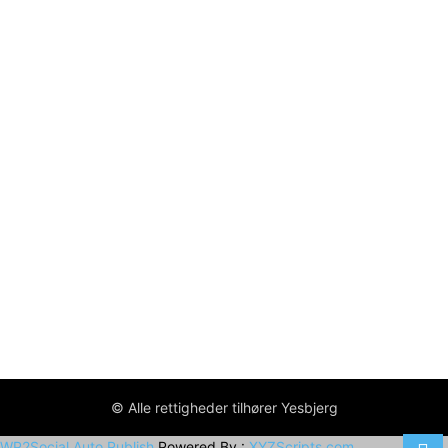
© Alle rettigheder tilhører Yesbjerg
WP2Social Auto Publish
Powered By :
XYZScripts.com