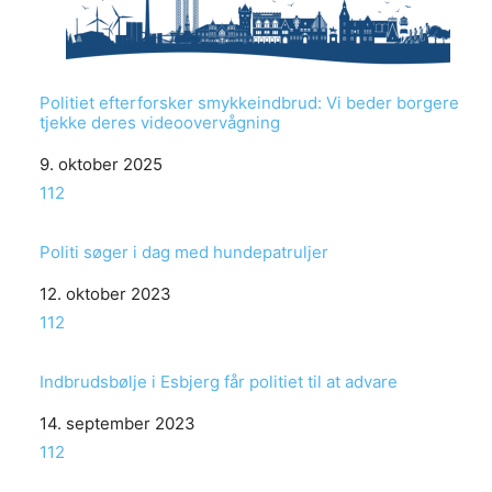
Politiet efterforsker smykkeindbrud: Vi beder borgere
tjekke deres videoovervågning
Date
9. oktober 2025
In relation to
112
Politi søger i dag med hundepatruljer
Date
12. oktober 2023
In relation to
112
Indbrudsbølje i Esbjerg får politiet til at advare
Date
14. september 2023
In relation to
112