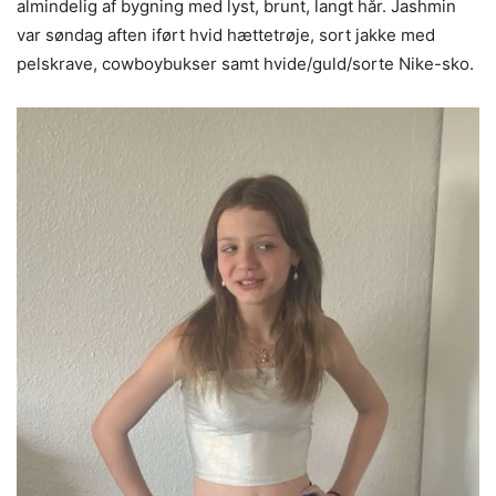
almindelig af bygning med lyst, brunt, langt hår. Jashmin
var søndag aften iført hvid hættetrøje, sort jakke med
pelskrave, cowboybukser samt hvide/guld/sorte Nike-sko.