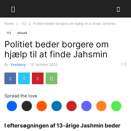
Home
112
Politiet beder borgere om hjælp til at finde Jahsmin
112
Aktuelt
Politiet beder borgere om
hjælp til at finde Jahsmin
0
By
Yesbjerg
-
13. oktober 2023
Spread the love
I eftersøgningen af 13-årige Jashmin beder