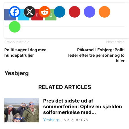
Previous article
Next article
Politi søger i dag med
Påkørsel i Esbjerg: Politi
hundepatruljer
leder efter tre personer og to
biler
Yesbjerg
RELATED ARTICLES
Pres det sidste ud af
sommerferien: Oplev en sjælden
solformørkelse med...
Yesbjerg
-
5. august 2026