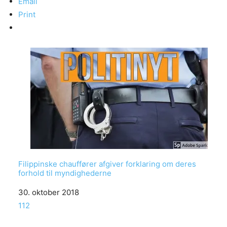
Email
Print
Filippinske chauffører afgiver forklaring om deres
forhold til myndighederne
Date
30. oktober 2018
In relation to
112