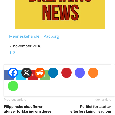
Menneskehandel i Padborg
Date
7. november 2018
In relation to
112
Previous article
Next article
Filippinske chauffører
Politiet fortsætter
afgiver forklaring om deres
efterforskning i sag om