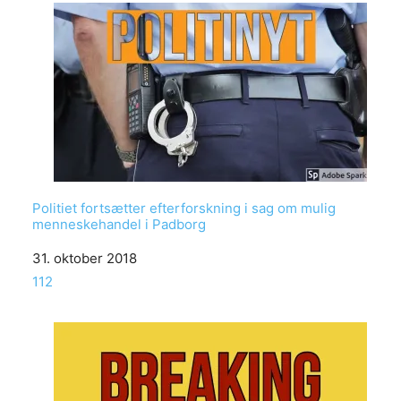
Politiet fortsætter efterforskning i sag om mulig
menneskehandel i Padborg
Date
31. oktober 2018
In relation to
112