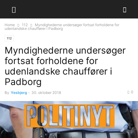
Home
112
Myndighederne undersøger fortsat forholdene for
udenlandske chauffører i Padborg
112
Myndighederne undersøger
fortsat forholdene for
udenlandske chauffører i
Padborg
0
By
Yesbjerg
-
30. oktober 2018