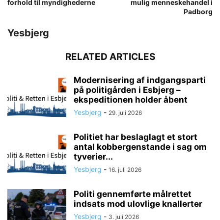
forhold til myndighederne
mulig menneskehandel i
Padborg
Yesbjerg
RELATED ARTICLES
Modernisering af indgangsparti
på politigården i Esbjerg –
ekspeditionen holder åbent
Yesbjerg
-
29. juli 2026
Politiet har beslaglagt et stort
antal kobbergenstande i sag om
tyverier...
Yesbjerg
-
16. juli 2026
Politi gennemførte målrettet
indsats mod ulovlige knallerter
Yesbjerg
-
3. juli 2026