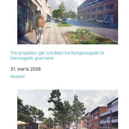
Tre projekter gør området fra Kongensgade til
Havnegade grønnere
Date
31. marts 2026
In relation to
Aktuelt