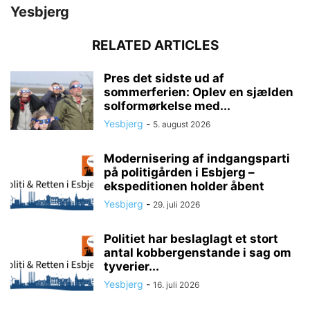
Yesbjerg
RELATED ARTICLES
Pres det sidste ud af
sommerferien: Oplev en sjælden
solformørkelse med...
Yesbjerg
-
5. august 2026
Modernisering af indgangsparti
på politigården i Esbjerg –
ekspeditionen holder åbent
Yesbjerg
-
29. juli 2026
Politiet har beslaglagt et stort
antal kobbergenstande i sag om
tyverier...
Yesbjerg
-
16. juli 2026