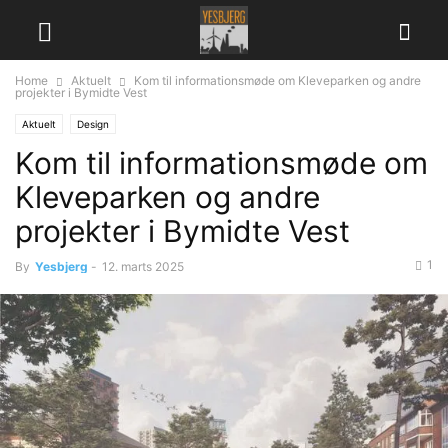
Home
Aktuelt
Kom til informationsmøde om Kleveparken og andre
projekter i Bymidte Vest
Aktuelt
Design
Kom til informationsmøde om
Kleveparken og andre
projekter i Bymidte Vest
1
By
Yesbjerg
-
12. marts 2025