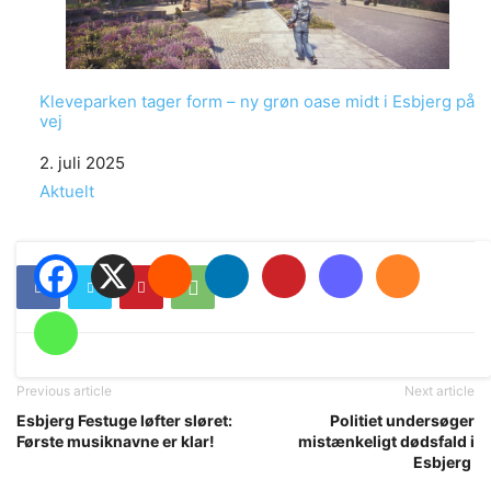
Kleveparken tager form – ny grøn oase midt i Esbjerg på
vej
Date
2. juli 2025
In relation to
Aktuelt
Previous article
Next article
Esbjerg Festuge løfter sløret:
Politiet undersøger
Første musiknavne er klar!
mistænkeligt dødsfald i
Esbjerg