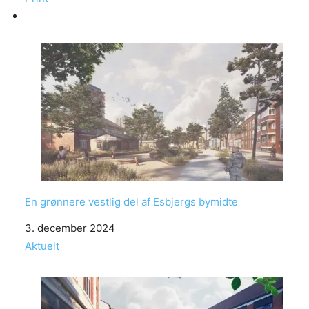
En grønnere vestlig del af Esbjergs bymidte
Date
3. december 2024
In relation to
Aktuelt