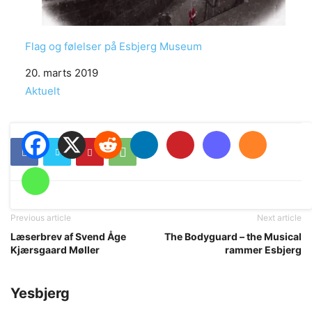
Flag og følelser på Esbjerg Museum
Date
20. marts 2019
In relation to
Aktuelt
Previous article
Next article
Læserbrev af Svend Åge
The Bodyguard – the Musical
Kjærsgaard Møller
rammer Esbjerg
Yesbjerg