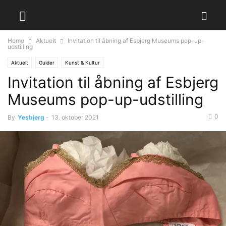
Home
Aktuelt
Invitation til åbning af Esbjerg Museums pop-up-
udstilling
Aktuelt
Guider
Kunst & Kultur
Invitation til åbning af Esbjerg
Museums pop-up-udstilling
0
By
Yesbjerg
-
13. oktober 2021