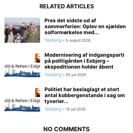
RELATED ARTICLES
Pres det sidste ud af
sommerferien: Oplev en sjælden
solformørkelse med...
Yesbjerg
-
5. august 2026
Modernisering af indgangsparti
på politigården i Esbjerg –
ekspeditionen holder åbent
Yesbjerg
-
29. juli 2026
Politiet har beslaglagt et stort
antal kobbergenstande i sag om
tyverier...
Yesbjerg
-
16. juli 2026
NO COMMENTS