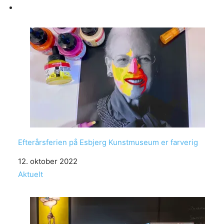
Efterårsferien på Esbjerg Kunstmuseum er farverig
Date
12. oktober 2022
In relation to
Aktuelt