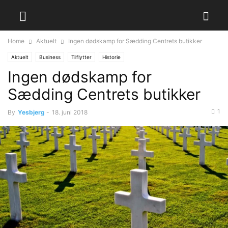
Home
Aktuelt
Ingen dødskamp for Sædding Centrets butikker
Aktuelt
Business
Tilflytter
Historie
Ingen dødskamp for
Sædding Centrets butikker
1
By
Yesbjerg
-
18. juni 2018