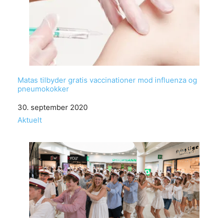
Matas tilbyder gratis vaccinationer mod influenza og
pneumokokker
Date
30. september 2020
In relation to
Aktuelt