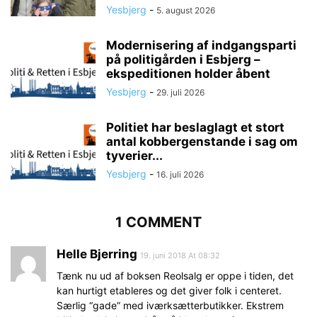
Yesbjerg
-
5. august 2026
Modernisering af indgangsparti
på politigården i Esbjerg –
ekspeditionen holder åbent
Yesbjerg
-
29. juli 2026
Politiet har beslaglagt et stort
antal kobbergenstande i sag om
tyverier...
Yesbjerg
-
16. juli 2026
1 COMMENT
Helle Bjerring
19. juni 2018 At 08:32
Tænk nu ud af boksen Reolsalg er oppe i tiden, det
kan hurtigt etableres og det giver folk i centeret.
Særlig “gade” med iværksætterbutikker. Ekstrem