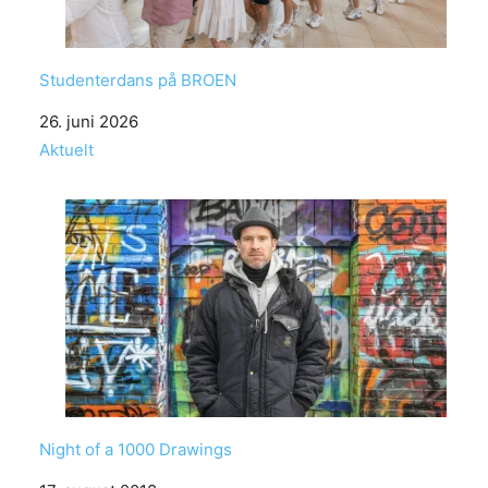
Studenterdans på BROEN
Date
26. juni 2026
In relation to
Aktuelt
Night of a 1000 Drawings