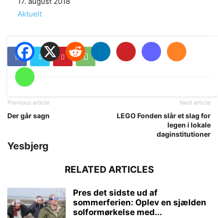
Date
17. august 2018
In relation to
Aktuelt
Previous article
Next article
Der går sagn
LEGO Fonden slår et slag for
legen i lokale
daginstitutioner
Yesbjerg
RELATED ARTICLES
Pres det sidste ud af
sommerferien: Oplev en sjælden
solformørkelse med...