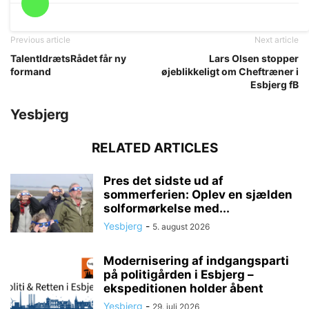
Previous article
Next article
TalentIdrætsRådet får ny
Lars Olsen stopper
formand
øjeblikkeligt om Cheftræner i
Esbjerg fB
Yesbjerg
RELATED ARTICLES
Pres det sidste ud af
sommerferien: Oplev en sjælden
solformørkelse med...
Yesbjerg
-
5. august 2026
Modernisering af indgangsparti
på politigården i Esbjerg –
ekspeditionen holder åbent
Yesbjerg
-
29. juli 2026