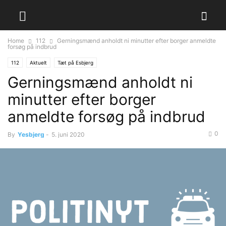
Home
112
Gerningsmænd anholdt ni minutter efter borger anmeldte
forsøg på indbrud
112
Aktuelt
Tæt på Esbjerg
Gerningsmænd anholdt ni
minutter efter borger
anmeldte forsøg på indbrud
0
By
Yesbjerg
-
5. juni 2020