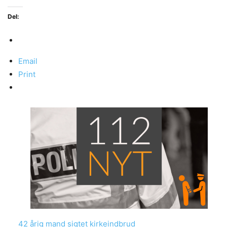
Del:
Email
Print
42 årig mand sigtet kirkeindbrud