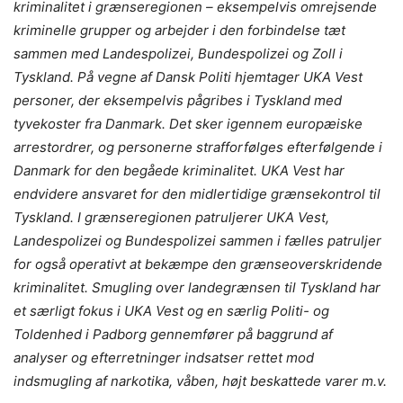
kriminalitet i grænseregionen – eksempelvis omrejsende
kriminelle grupper og arbejder i den forbindelse tæt
sammen med Landespolizei, Bundespolizei og Zoll i
Tyskland. På vegne af Dansk Politi hjemtager UKA Vest
personer, der eksempelvis pågribes i Tyskland med
tyvekoster fra Danmark. Det sker igennem europæiske
arrestordrer, og personerne strafforfølges efterfølgende i
Danmark for den begåede kriminalitet. UKA Vest har
endvidere ansvaret for den midlertidige grænsekontrol til
Tyskland. I grænseregionen patruljerer UKA Vest,
Landespolizei og Bundespolizei sammen i fælles patruljer
for også operativt at bekæmpe den grænseoverskridende
kriminalitet. Smugling over landegrænsen til Tyskland har
et særligt fokus i UKA Vest og en særlig Politi- og
Toldenhed i Padborg gennemfører på baggrund af
analyser og efterretninger indsatser rettet mod
indsmugling af narkotika, våben, højt beskattede varer m.v.