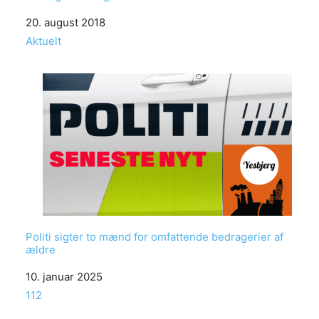
Date
20. august 2018
In relation to
Aktuelt
Politi sigter to mænd for omfattende bedragerier af
ældre
Date
10. januar 2025
In relation to
112