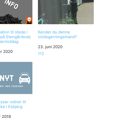
ation til stede i
Kender du denne
 på Stengårdsvej
voldsgerningsmand?
eftermiddag
Date
23. juni 2020
r 2020
In relation to
112
lyser vidner til
ke i Esbjerg
r 2019