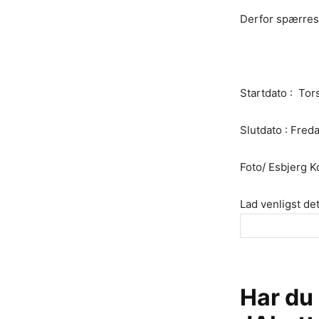
Derfor spærres 
Startdato : To
Slutdato : Fred
Foto/ Esbjerg
Lad venligst det
Har du