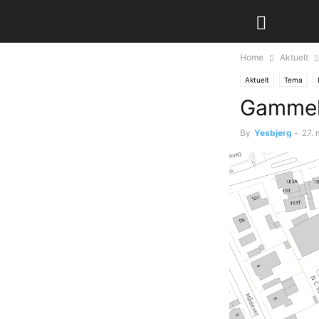
Home
Aktuelt
Aktuelt
Tema
Gammelb
By
Yesbjerg
-
27. 