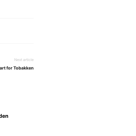
Next article
start for Tobakken
lden