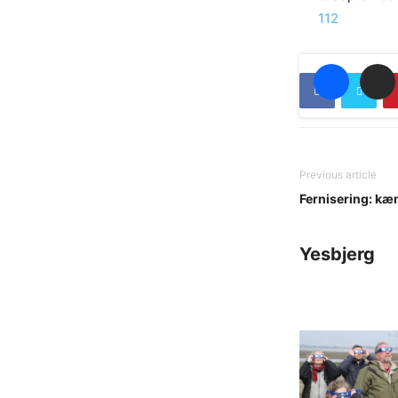
In relation to
112
Previous article
Fernisering: kæ
Yesbjerg