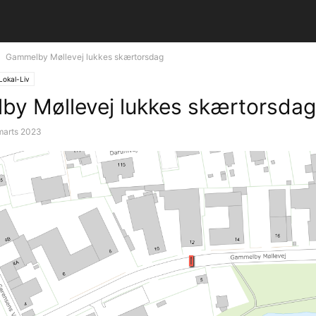
Gammelby Møllevej lukkes skærtorsdag
Lokal-Liv
y Møllevej lukkes skærtorsdag
marts 2023