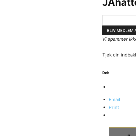
JAhatt
Vi spammer ikk
Tjek din indbak
Del:
Email
Print