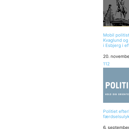
Mobil politist
Kvaglund og
i Esbjerg i 
Date
20. novembe
In relation to
112
Politiet efter
færdselsulyk
Date
6. septembe