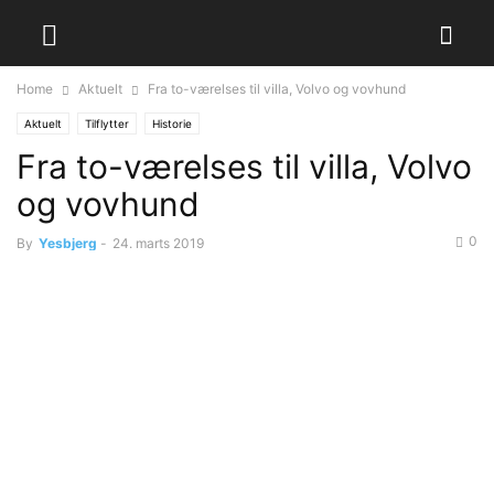
Home
Aktuelt
Fra to-værelses til villa, Volvo og vovhund
Aktuelt
Tilflytter
Historie
Fra to-værelses til villa, Volvo
og vovhund
0
By
Yesbjerg
-
24. marts 2019