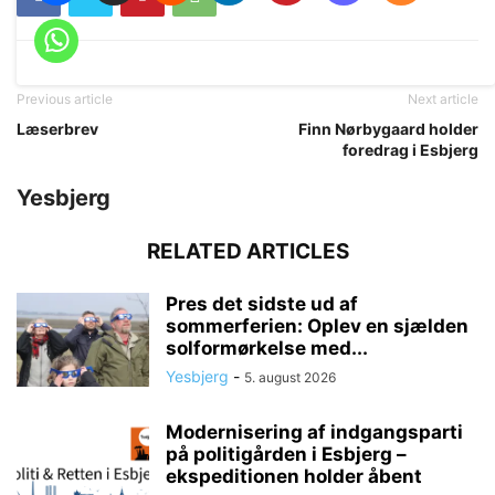
Previous article
Next article
Læserbrev
Finn Nørbygaard holder
foredrag i Esbjerg
Yesbjerg
RELATED ARTICLES
Pres det sidste ud af
sommerferien: Oplev en sjælden
solformørkelse med...
Yesbjerg
-
5. august 2026
Modernisering af indgangsparti
på politigården i Esbjerg –
ekspeditionen holder åbent