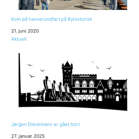
Kom på havnerundfart på Byhistorisk
Date
21. juni 2020
In relation to
Aktuelt
Jørgen Dieckmann er gået bort
Date
27. januar 2025