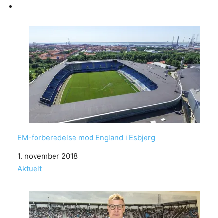
EM-forberedelse mod England i Esbjerg
Date
1. november 2018
In relation to
Aktuelt