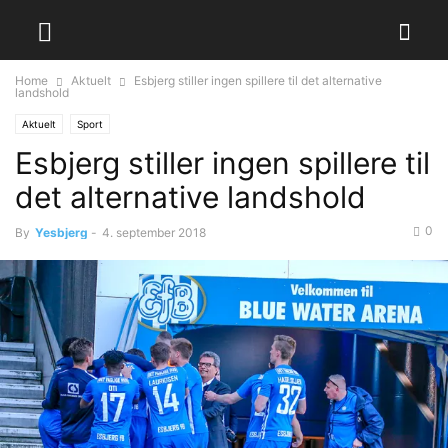
Home
Aktuelt
Esbjerg stiller ingen spillere til det alternative
landshold
Aktuelt
Sport
Esbjerg stiller ingen spillere til
det alternative landshold
0
By
Yesbjerg
-
4. september 2018