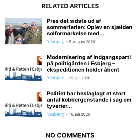
RELATED ARTICLES
Pres det sidste ud af
sommerferien: Oplev en sjælden
solformørkelse med...
Yesbjerg
-
5. august 2026
Modernisering af indgangsparti
på politigården i Esbjerg –
ekspeditionen holder åbent
Yesbjerg
-
29. juli 2026
Politiet har beslaglagt et stort
antal kobbergenstande i sag om
tyverier...
Yesbjerg
-
16. juli 2026
NO COMMENTS