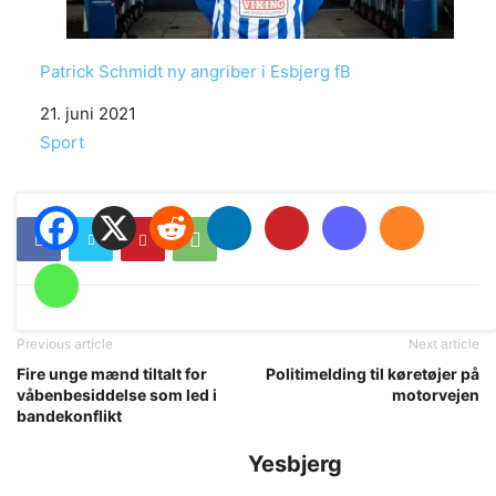
Patrick Schmidt ny angriber i Esbjerg fB
Date
21. juni 2021
In relation to
Sport
Previous article
Next article
Fire unge mænd tiltalt for
Politimelding til køretøjer på
våbenbesiddelse som led i
motorvejen
bandekonflikt
Yesbjerg