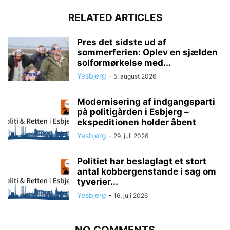
RELATED ARTICLES
Pres det sidste ud af
sommerferien: Oplev en sjælden
solformørkelse med...
Yesbjerg
-
5. august 2026
Modernisering af indgangsparti
på politigården i Esbjerg –
ekspeditionen holder åbent
Yesbjerg
-
29. juli 2026
Politiet har beslaglagt et stort
antal kobbergenstande i sag om
tyverier...
Yesbjerg
-
16. juli 2026