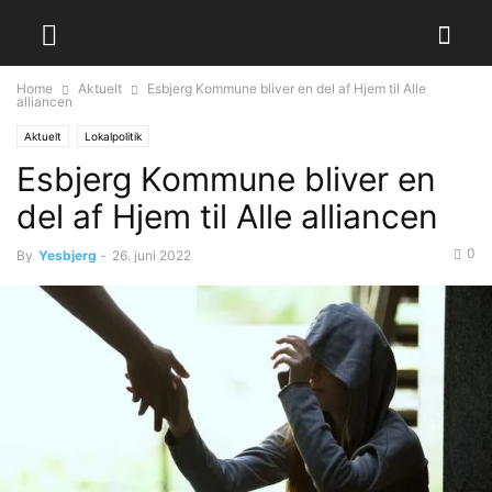
Home
Aktuelt
Esbjerg Kommune bliver en del af Hjem til Alle
alliancen
Aktuelt
Lokalpolitik
Esbjerg Kommune bliver en
del af Hjem til Alle alliancen
0
By
Yesbjerg
-
26. juni 2022