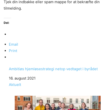
Tjek din indbakke eller spam mappe for at bekræfte din
tilmelding.
Del:
Email
Print
Ambitiøs hjemløsestrategi netop vedtaget i byrådet
Date
16. august 2021
In relation to
Aktuelt