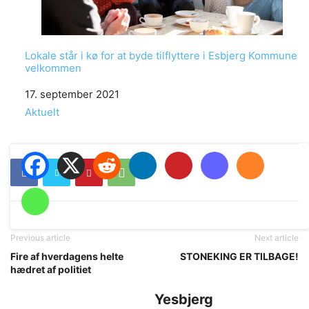
Lokale står i kø for at byde tilflyttere i Esbjerg Kommune
velkommen
Date
17. september 2021
In relation to
Aktuelt
Previous article
Next article
Fire af hverdagens helte
STONEKING ER TILBAGE!
hædret af politiet
Yesbjerg