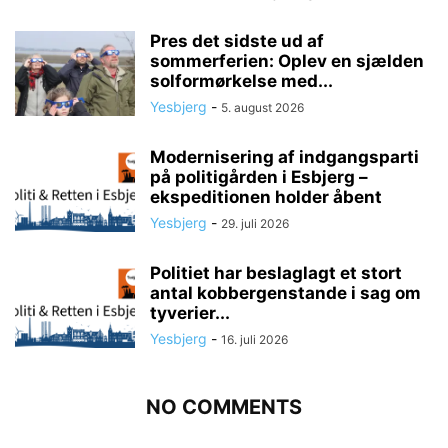
Pres det sidste ud af
sommerferien: Oplev en sjælden
solformørkelse med...
Yesbjerg
-
5. august 2026
Modernisering af indgangsparti
på politigården i Esbjerg –
ekspeditionen holder åbent
Yesbjerg
-
29. juli 2026
Politiet har beslaglagt et stort
antal kobbergenstande i sag om
tyverier...
Yesbjerg
-
16. juli 2026
NO COMMENTS