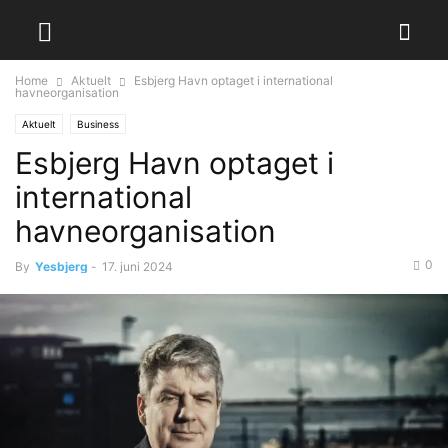
Home
Aktuelt
Esbjerg Havn optaget i international
havneorganisation
Aktuelt
Business
Esbjerg Havn optaget i
international
havneorganisation
0
By
Yesbjerg
-
17. juni 2024