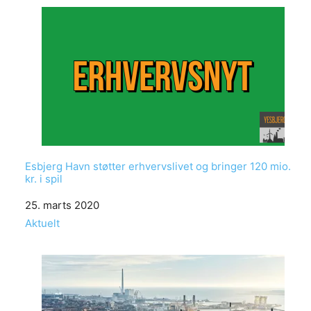
Esbjerg Havn støtter erhvervslivet og bringer 120 mio.
kr. i spil
Date
25. marts 2020
In relation to
Aktuelt