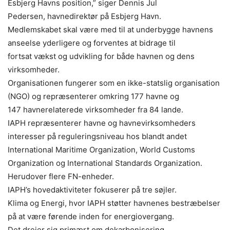
Esbjerg Havns position,” siger Dennis Jul
Pedersen, havnedirektør på Esbjerg Havn.
Medlemskabet skal være med til at underbygge havnens
anseelse yderligere og forventes at bidrage til
fortsat vækst og udvikling for både havnen og dens
virksomheder.
Organisationen fungerer som en ikke-statslig organisation
(NGO) og repræsenterer omkring 177 havne og
147 havnerelaterede virksomheder fra 84 lande.
IAPH repræsenterer havne og havnevirksomheders
interesser på reguleringsniveau hos blandt andet
International Maritime Organization, World Customs
Organization og International Standards Organization.
Herudover flere FN-enheder.
IAPH’s hovedaktiviteter fokuserer på tre søjler.
Klima og Energi, hvor IAPH støtter havnenes bestræbelser
på at være førende inden for energiovergang.
Det drejer sig primært om dekarbonisering,