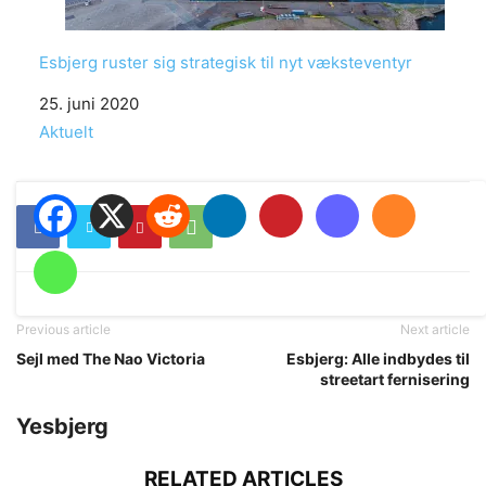
Esbjerg ruster sig strategisk til nyt væksteventyr
Date
25. juni 2020
In relation to
Aktuelt
Previous article
Next article
Sejl med The Nao Victoria
Esbjerg: Alle indbydes til
streetart fernisering
Yesbjerg
RELATED ARTICLES