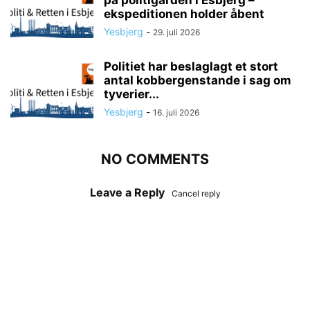
på politigården i Esbjerg –
ekspeditionen holder åbent
Yesbjerg
-
29. juli 2026
Politiet har beslaglagt et stort
antal kobbergenstande i sag om
tyverier...
Yesbjerg
-
16. juli 2026
NO COMMENTS
Leave a Reply
Cancel reply