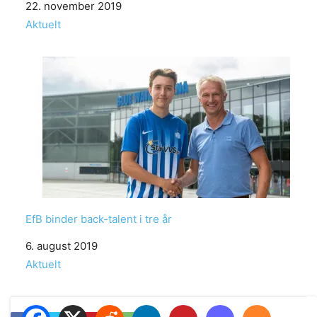
Date
22. november 2019
In relation to
Aktuelt
EfB binder back-talent i tre år
Date
6. august 2019
In relation to
Aktuelt