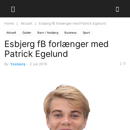
Home
Aktuelt
Esbjerg fB forlænger med Patrick Egelund
Aktuelt
Guider
Barn i Yesbjerg
Business
Sport
Esbjerg fB forlænger med
Patrick Egelund
0
By
Yesbjerg
-
2. juli 2019