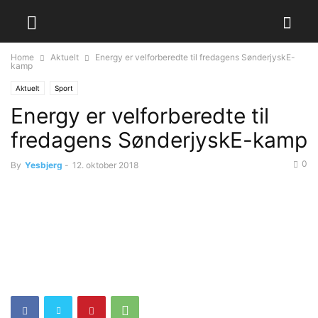
Home
Aktuelt
Energy er velforberedte til fredagens SønderjyskE-
kamp
Aktuelt
Sport
Energy er velforberedte til
fredagens SønderjyskE-kamp
0
By
Yesbjerg
-
12. oktober 2018