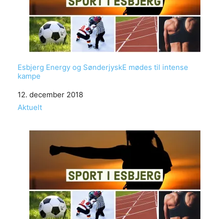
Esbjerg Energy og SønderjyskE mødes til intense
kampe
Date
12. december 2018
In relation to
Aktuelt