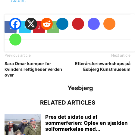
In relation to
Aktuelt
Previous article
Next article
Sara Omar kæmper for
Efterårsferieworkshops på
kvinders rettigheder verden
Esbjerg Kunstmuseum
over
Yesbjerg
RELATED ARTICLES
Pres det sidste ud af
sommerferien: Oplev en sjælden
solformørkelse med...