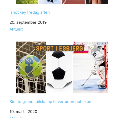
Ishockey fredag aften
Date
20. september 2019
In relation to
Aktuelt
Sidste grundspilskamp bliver uden publikum
Date
10. marts 2020