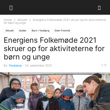
Home
Aktuelt
Energiens Folkemøde 2021 skruer op for aktiviteterne
for børn og unge
Aktuelt
Guider
Barn i Yesbjerg
Grøn Fremtid
Energiens Folkemøde 2021
skruer op for aktiviteterne for
børn og unge
0
By
Yesbjerg
-
14. september 2021