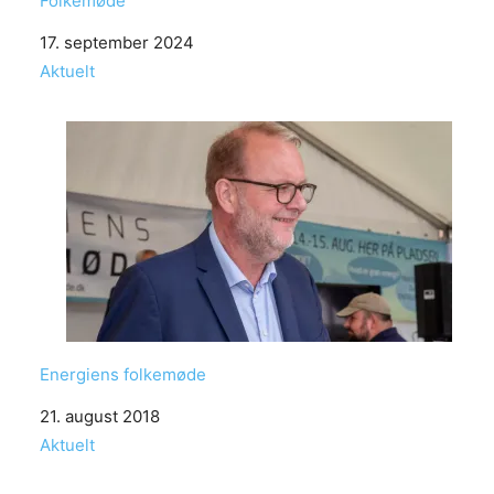
Folkemøde
Date
17. september 2024
In relation to
Aktuelt
Energiens folkemøde
Date
21. august 2018
In relation to
Aktuelt