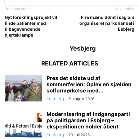
Previous article
Next article
Nyt forskningsprojekt vil
Fire mænd dømt i sag om
finde patienter med
organiseret narkohandel i
tilbagevendende
Esbjerg
hjertekrampe
Yesbjerg
RELATED ARTICLES
Pres det sidste ud af
sommerferien: Oplev en sjælden
solformørkelse med...
Yesbjerg
-
5. august 2026
Modernisering af indgangsparti
på politigården i Esbjerg –
ekspeditionen holder åbent
Yesbjerg
-
29. juli 2026