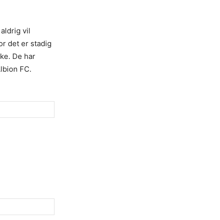
aldrig vil
r det er stadig
ske. De har
Albion FC.