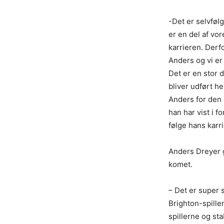
-Det er selvfølg
er en del af vor
karrieren. Derf
Anders og vi er
Det er en stor 
bliver udført he
Anders for den 
han har vist i f
følge hans karr
Anders Dreyer g
komet.
– Det er super 
Brighton-spille
spillerne og st