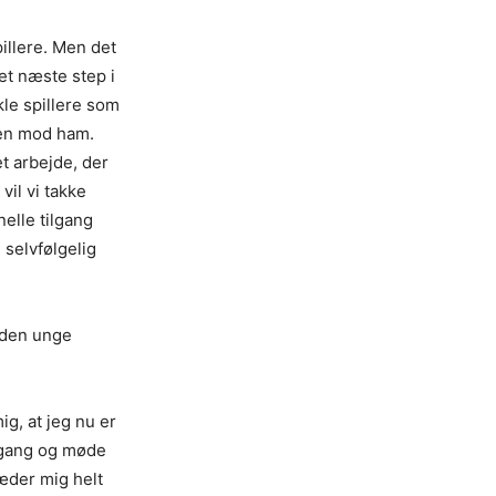
pillere. Men det
det næste step i
kle spillere som
den mod ham.
et arbejde, der
vil vi takke
elle tilgang
l selvfølgelig
r den unge
ig, at jeg nu er
i gang og møde
læder mig helt