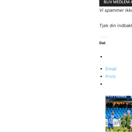
Vi spammer ikk
Tjek din indbak
Del:
Email
Print