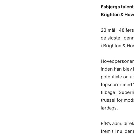
Esbjergs talent
Brighton & Hov
23 mål i 48 førs
de sidste i den
i Brighton & Ho
Hovedpersonen 
inden han blev 
potentiale og ud
topscorer med 1
tilbage i Super
trussel for mod
lørdags.
EfB’s adm. dire
frem til nu, der