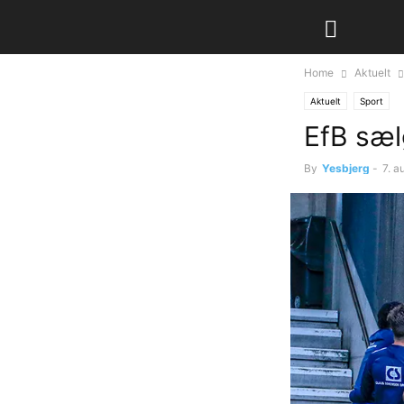
Home
Aktuelt
Aktuelt
Sport
EfB sæl
By
Yesbjerg
-
7. a