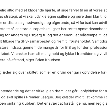
elig altid med et blødende hjerte, at sige farvel til en af vores s
es strategi, at vi skal udvikle egne spillere og gøre dem klar til 
or er disse salg nødvendige og afgørende, så vi fortsat kan udvi
 stolte af, at store europæiske ligaer har rettet opmærksomhe
dag for Anders og Esbjerg fB og det er endnu et blåstempel til d
lt tilbage fra SFS-samarbejdet og frem til førsteholdet. Samtidig 
store indsats gennem de mange år for EfB og for den profession
orløbet. Vi ønsker ham alt mulig held og lykke i fremtiden og vi vi
iere på afstand, siger Brian Knudsen.
læder sig over skiftet, som er en drøm der går i opfyldelse fo
spændende og det er virkelig en drøm, der går i opfyldelse for m
r og skal spille i Premier League. Jeg glæder mig til at komme 
aben omkring klubben. Det er svært at forstå lige nu, men jeg g