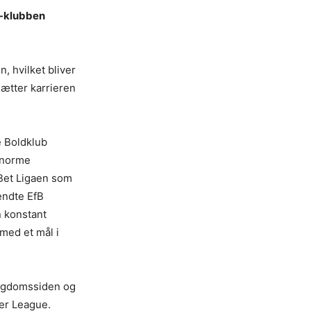
ue-klubben
, hvilket bliver
sætter karrieren
 Boldklub
 enorme
icBet Ligaen som
endte EfB
n konstant
med et mål i
 ungdomssiden og
emier League.