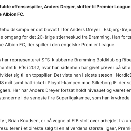
fulde offensivspiller, Anders Dreyer, skifter til Premier Leag
e Albion FC.
teholdskampe er det blevet til for Anders Dreyer i Esbjerg-trøjen
ne omgang for det 20-årige stjerneskud fra Bramming. Han fort
ve Albion FC, der spiller i den engelske Premier League.
har repræsenteret SFS-klubberne Bramming Boldklub og Ribe
hentet til EfB i 2012, hvor han sidenhen har givet prøver på sit
viklet sig til en topspiller. Det viste han i sidste sæson i Nord
8 mål samt hattricket i Playoff-kampen mod Silkeborg IF, der s
ligaen. Her har Anders Dreyer fortsat holdt niveauet og været e
standerne i de seneste fire Superligakampe, som han krydrede 
ktør, Brian Knudsen, er på vegne af EfB stolt over arbejdet fra
 resulterer i et direkte salg til en af verdens største ligaer, Pr