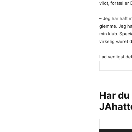
vildt, fortæller
– Jeg har haft m
glemme. Jeg har
min klub. Specie
virkelig været 
Lad venligst det
Har du
JAhatt