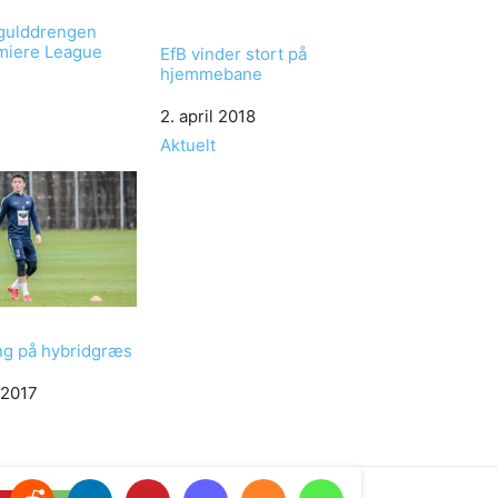
gulddrengen
emiere League
EfB vinder stort på
hjemmebane
Date
2. april 2018
In relation to
Aktuelt
ng på hybridgræs
 2017