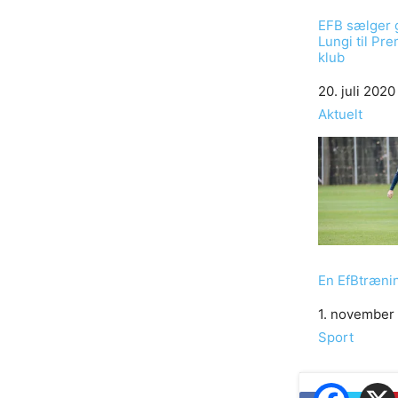
EFB sælger 
Lungi til Pr
klub
Date
20. juli 2020
In relation to
Aktuelt
En EfBtræni
Date
1. november
In relation to
Sport