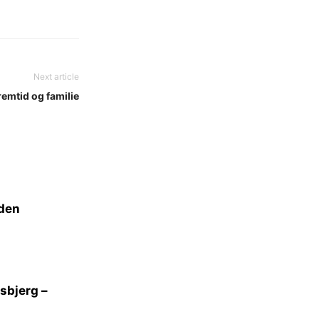
Next article
remtid og familie
lden
sbjerg –