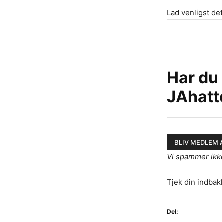
Lad venligst det
Har du
JAhatt
Vi spammer ikk
Tjek din indbak
Del: