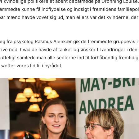
e 4 kvindelige politikere et åbent debatmøde på Dronning Louise.
emmødte kunne få indflydelse og indsigt i fremtidens familiepoli
r mænd havde vovet sig ud, men ellers var det kvinderne, der 
læg fra
psykolog Rasmus Alenkær
gik de fremmødte gruppevis i
rive ned, hvad de havde af tanker og ønsker til ændringer i d
Slutteligt samlede man alle sedlerne ind til forhåbentlig fremtidig
 sætter vores lid til i byrådet.