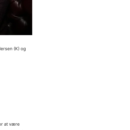
dersen (K) og
or at være