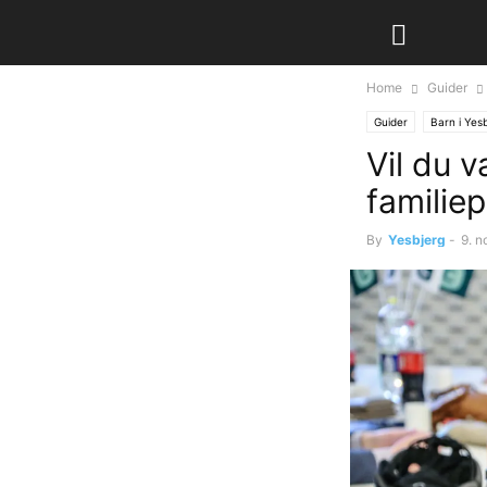
Home
Guider
Guider
Barn i Yes
Vil du 
familiep
By
Yesbjerg
-
9. 