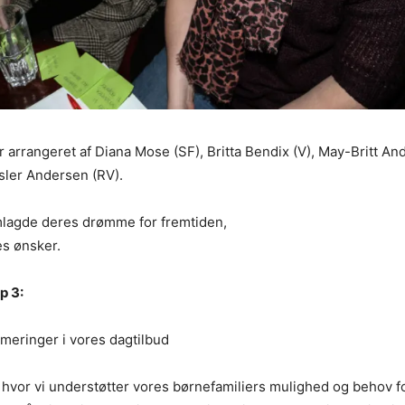
r arrangeret af
Diana Mose (SF), Britta Bendix (V), May-Britt An
sler Andersen (RV)
.
mlagde deres drømme for fremtiden,
es ønsker.
p 3:
meringer i vores dagtilbud
vor vi understøtter vores børnefamiliers mulighed og behov f