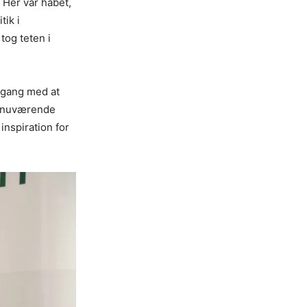
 Her var håbet,
tik i
tog teten i
 gang med at
en nuværende
 inspiration for