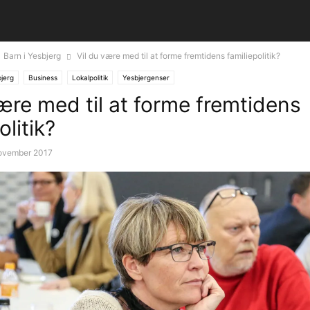
Barn i Yesbjerg
Vil du være med til at forme fremtidens familiepolitik?
bjerg
Business
Lokalpolitik
Yesbjergenser
være med til at forme fremtidens
olitik?
november 2017