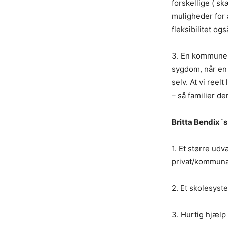
forskellige ( sk
muligheder for a
fleksibilitet o
3. En kommune d
sygdom, når en 
selv. At vi reel
– så familier 
Britta Bendix´s
1. Et større ud
privat/kommuna
2. Et skolesys
3. Hurtig hjælp