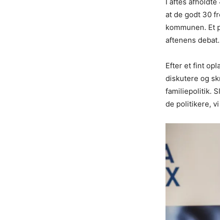
I aftes afholdt
at de godt 30 fr
kommunen. Et pa
aftenens debat.
Efter et fint op
diskutere og sk
familiepolitik. 
de politikere, vi