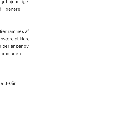
eget hjem, lige
ud – generel
ilier rammes af
 svære at klare
or der er behov
d kommunen.
je 3-6år,