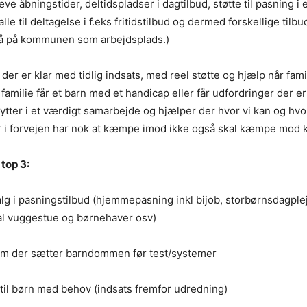
æve åbningstider, deltidspladser i dagtilbud, støtte til pasning i 
lle til deltagelse i f.eks fritidstilbud og dermed forskellige tilb
gså på kommunen som arbejdsplads.)
er er klar med tidlig indsats, med reel støtte og hjælp når fam
familie får et barn med et handicap eller får udfordringer der er
t lytter i et værdigt samarbejde og hjælper der hvor vi kan og hv
der i forvejen har nok at kæmpe imod ikke også skal kæmpe mo
 top 3:
valg i pasningstilbud (hjemmepasning inkl bijob, storbørnsdagple
l vuggestue og børnehaver osv)
tem der sætter barndommen før test/systemer
 til børn med behov (indsats fremfor udredning)