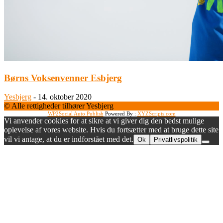
Børns Voksenvenner Esbjerg
Yesbjerg
-
14. oktober 2020
© Alle rettigheder tilhører Yesbjerg
WP2Social Auto Publish
Powered By :
XYZScripts.com
Vi anvender cookies for at sikre at vi giver dig den bedst mulige
oplevelse af vores website. Hvis du fortsætter med at bruge dette site
vil vi antage, at du er indforstået med det.
Ok
Privatlivspolitik