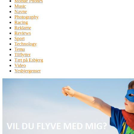
Mobile Phones
Music
Navne
Photography
Racing
Reklame
Reviews
Sport
Technology
Tema
Tilflytter
Tæt på Esbjerg
Video
Yesbjergenser