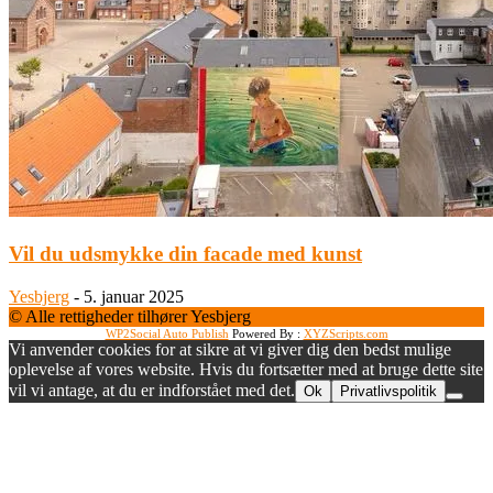
Vil du udsmykke din facade med kunst
Yesbjerg
-
5. januar 2025
© Alle rettigheder tilhører Yesbjerg
WP2Social Auto Publish
Powered By :
XYZScripts.com
Vi anvender cookies for at sikre at vi giver dig den bedst mulige
oplevelse af vores website. Hvis du fortsætter med at bruge dette site
vil vi antage, at du er indforstået med det.
Ok
Privatlivspolitik