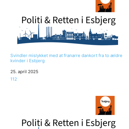
Svindler mislykket med at franarre dankort fra to ældre
kvinder i Esbjerg
Date
25. april 2025
In relation to
112