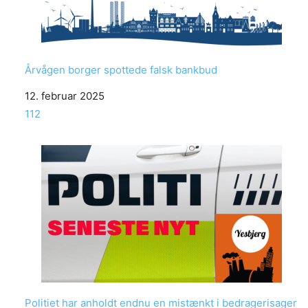
Årvågen borger spottede falsk bankbud
Date
12. februar 2025
In relation to
112
Politiet har anholdt endnu en mistænkt i bedragerisager