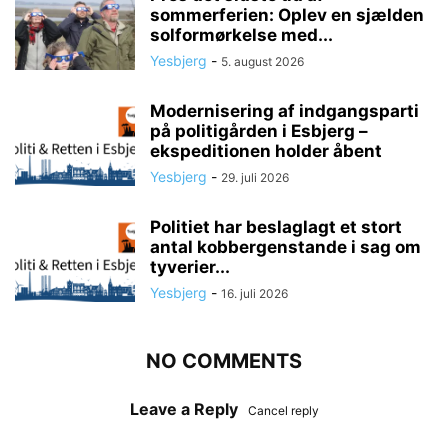
sommerferien: Oplev en sjælden
solformørkelse med...
Yesbjerg
-
5. august 2026
Modernisering af indgangsparti
på politigården i Esbjerg –
ekspeditionen holder åbent
Yesbjerg
-
29. juli 2026
Politiet har beslaglagt et stort
antal kobbergenstande i sag om
tyverier...
Yesbjerg
-
16. juli 2026
NO COMMENTS
Leave a Reply
Cancel reply