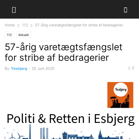
Home
112
57-årig varetægtsfængslet for stribe af bedragerier
112
Aktuelt
57-årig varetægtsfængslet
for stribe af bedragerier
0
By
Yesbjerg
-
20. juni 2025