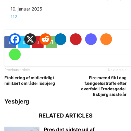
Date
10. januar 2025
In relation to
112
Previous article
Next article
Etablering af midlertidigt
Fire mænd fik i dag
militært område i Esbjerg
fængselsstraffe efter
overfald i Frodesgade i
Esbjerg sidste år
Yesbjerg
RELATED ARTICLES
Pres det sidste ud af