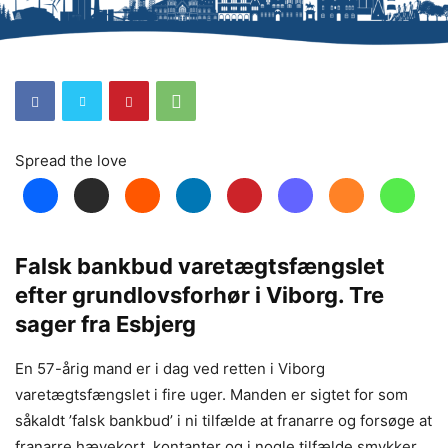
Spread the love
Falsk bankbud varetægtsfængslet
efter grundlovsforhør i Viborg. Tre
sager fra Esbjerg
En 57-årig mand er i dag ved retten i Viborg
varetægtsfængslet i fire uger. Manden er sigtet for som
såkaldt ’falsk bankbud’ i ni tilfælde at franarre og forsøge at
franarre hævekort, kontanter og i nogle tilfælde smykker